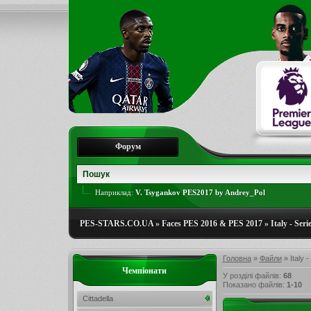
Форум
Наприклад:
V. Tsygankov PES2017 by Andrey_Pol
PES-STARS.CO.UA
»
Faces PES 2016 & PES 2017
»
Italy - Ser
Головна
»
Файли
» Italy -
Чемпіонати
У розділі файлів
:
68
Показано файлів
:
1-10
Cittadella