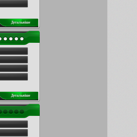
Детальнiше
Детальнiше