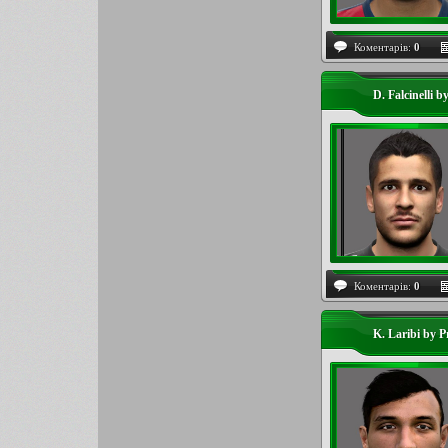
Коментарів:
0
D. Falcinelli b
Коментарів:
0
K. Laribi by P