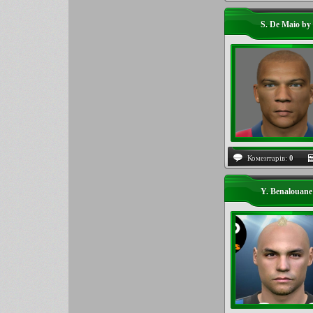
S. De Maio by
Коментарів:
0
Y. Benalouane