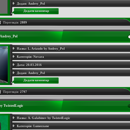
Додав:
Andrey_Pol
Додати коментар
Переглядів:
2889
 Andrey_Pol
Назва:
L. Ariaudo by Andrey_Pol
Категорія:
Novara
Дата:
20.03.2016
Додав:
Andrey_Pol
Додати коментар
Переглядів:
2797
by TwistedLogic
Назва:
A. Galabinov by TwistedLogic
Категорія:
Lumezzane