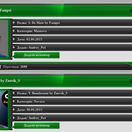
 Fampei
Назва:
S. De Maio by Fampei
Категорія:
Mantova
Дата:
02.06.2015
Додав:
Andrey_Pol
Додати коментар
Переглядів:
2686
 by Znovik_S
Назва:
Y. Benalouane by Znovik_S
Категорія:
Novara
Дата:
30.06.2015
Додав:
Andrey_Pol
Додати коментар