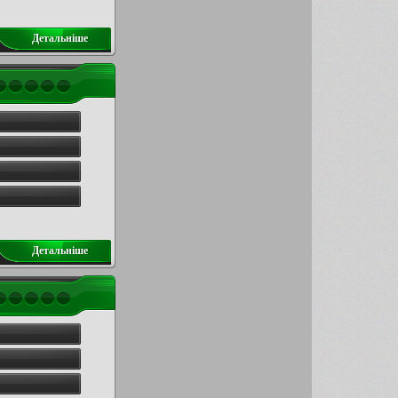
Детальнiше
Детальнiше