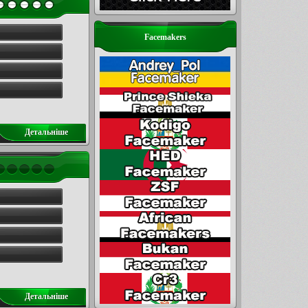
Facemakers
Детальнiше
Детальнiше