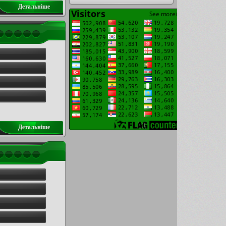
Детальнiше
Детальнiше