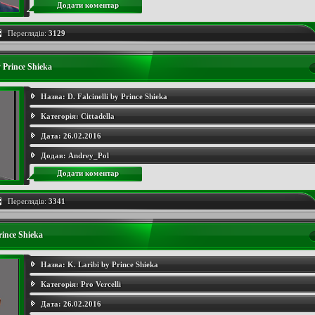
Додати коментар
Переглядів:
3129
y Prince Shieka
Назва:
D. Falcinelli by Prince Shieka
Категорія:
Cittadella
Дата:
26.02.2016
Додав:
Andrey_Pol
Додати коментар
Переглядів:
3341
rince Shieka
Назва:
K. Laribi by Prince Shieka
Категорія:
Pro Vercelli
Дата:
26.02.2016