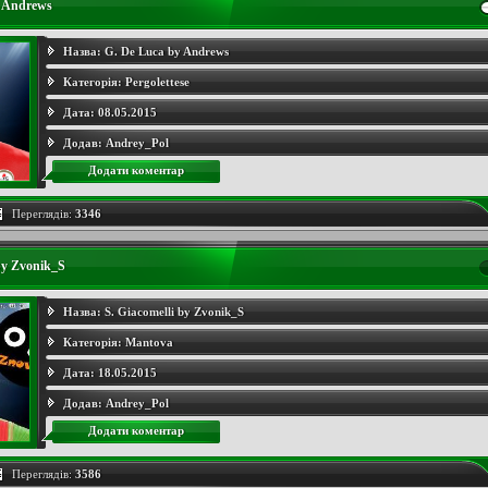
y Andrews
Назва:
G. De Luca by Andrews
Категорія:
Pergolettese
Дата:
08.05.2015
Додав:
Andrey_Pol
Додати коментар
Переглядів:
3346
 by Zvonik_S
Назва:
S. Giacomelli by Zvonik_S
Категорія:
Mantova
Дата:
18.05.2015
Додав:
Andrey_Pol
Додати коментар
Переглядів:
3586