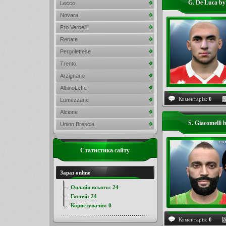
G. De Luca b
Lecco
Novara
Pro Vercelli
Renate
Pergolettese
Trento
Arzignano
AlbinoLeffe
Коментарів:
0
Lumezzane
Alcione
S. Giacomelli
Union Brescia
Статистика сайту
Зараз online
Онлайн всього:
24
Гостей:
24
Користувачів:
0
Коментарів:
0