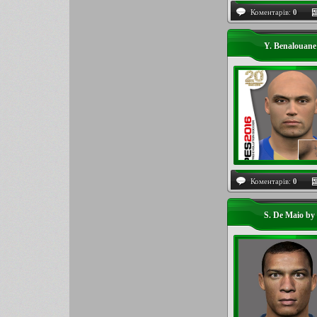
Коментарів:
0
Y. Benalouan
Коментарів:
0
S. De Maio by 