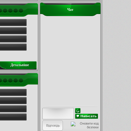
Чат
Детальнiше