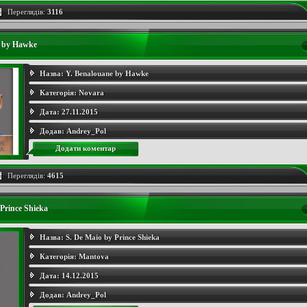
Переглядів:
3116
e by Hawke
Назва:
Y. Benalouane by Hawke
Категорія:
Novara
Дата:
27.11.2015
Додав:
Andrey_Pol
Додати коментар
Переглядів:
4615
Prince Shieka
Назва:
S. De Maio by Prince Shieka
Категорія:
Mantova
Дата:
14.12.2015
Додав:
Andrey_Pol