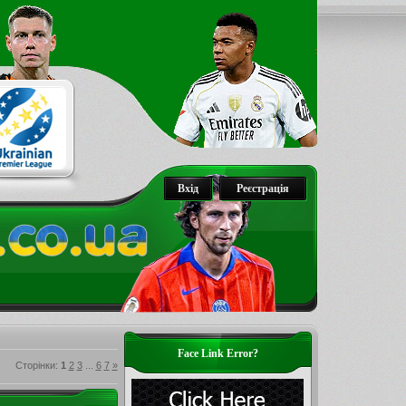
Вхід
Реєстрація
Face Link Error?
Сторінки
:
1
2
3
...
6
7
»