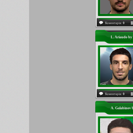
Коментарів:
0
L. Ariaudo by
Коментарів:
0
A. Galabinov 