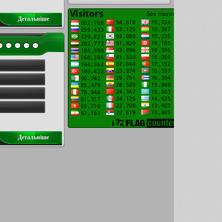
Детальнiше
Детальнiше