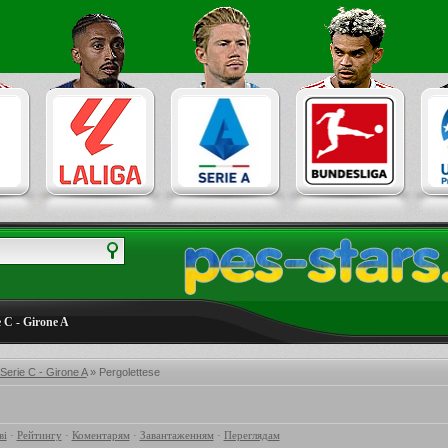
ie C - Girone A
- Serie C - Girone A
» Pergolettese
ві
·
Рейтингу
·
Коментарям
·
Завантаженням
·
Переглядам