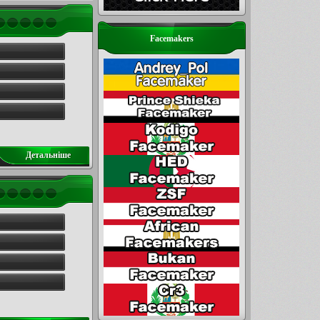
Facemakers
Детальнiше