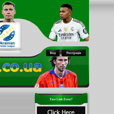
Вхід
Реєстрація
Face Link Error?