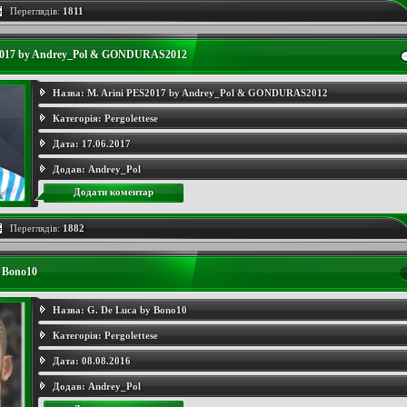
Переглядів:
1811
2017 by Andrey_Pol & GONDURAS2012
Назва:
M. Arini PES2017 by Andrey_Pol & GONDURAS2012
Категорія:
Pergolettese
Дата:
17.06.2017
Додав:
Andrey_Pol
Додати коментар
Переглядів:
1882
 Bono10
Назва:
G. De Luca by Bono10
Категорія:
Pergolettese
Дата:
08.08.2016
Додав:
Andrey_Pol