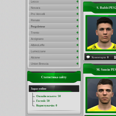
Lecco
S. Rubbi PES
Novara
Pro Vercelli
Renate
Pergolettese
Trento
Arzignano
AlbinoLeffe
Lumezzane
Коментарів:
0
Alcione
Union Brescia
M. Soncin PES
Статистика сайту
Зараз online
Онлайн всього:
50
Гостей:
50
Користувачів:
0