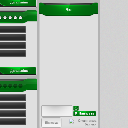
Детальнiше
Чат
Детальнiше