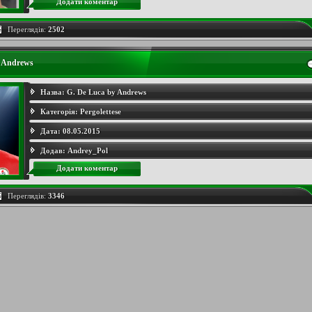
Додати коментар
Переглядів:
2502
y Andrews
Назва:
G. De Luca by Andrews
Категорія:
Pergolettese
Дата:
08.05.2015
Додав:
Andrey_Pol
Додати коментар
Переглядів:
3346