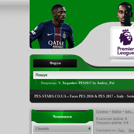
Форум
Наприклад:
V. Tsygankov PES2017 by Andrey_Pol
PES-STARS.CO.UA
»
Faces PES 2016 & PES 2017
»
Italy - Ser
Головна
»
Файли
»
Italy 
Чемпіонати
В категорії файлів
:
5
Показано файлів
:
1-5
Cittadella
Сортувати по
:
Даті
·
Наз