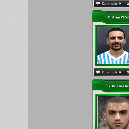
Коментарів:
0
M. Arini PES
Коментарів:
0
G. De Luca by