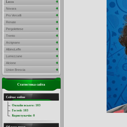
Lecco
Novara
Pro Vercelli
Renate
Pergolettese
Trento
Arzignano
AlbinoLeffe
Lumezzane
Alcione
Union Brescia
Статистика сайта
Сейчас online
Онлайн всього:
103
Гостей:
103
Користувачів:
0
Облако тегов