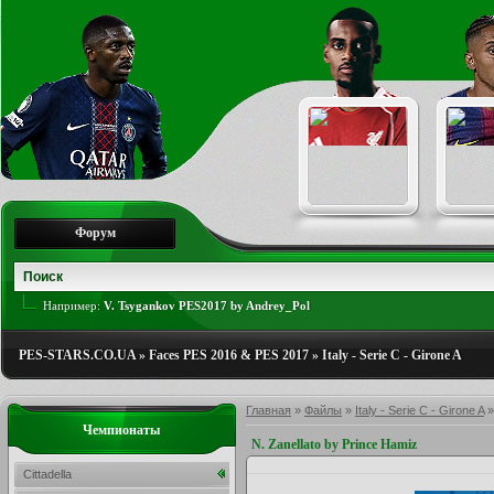
Форум
Например:
V. Tsygankov PES2017 by Andrey_Pol
PES-STARS.CO.UA
»
Faces PES 2016 & PES 2017
»
Italy - Serie C - Girone A
Главная
»
Файлы
»
Italy - Serie C - Girone A
Чемпионаты
N. Zanellato by Prince Hamiz
Cittadella