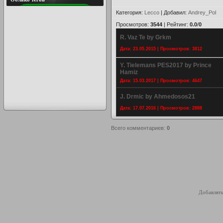
Категория
:
Lecco
|
Добавил
:
Andrey_Pol
Просмотров
:
3544
|
Рейтинг
:
0.0
/
0
R. Vaz Te by Grkm
Дата: 23.05.2015 | Просмотров: 3812
Y. Tielemans PES2017 by Prince
Hamiz
Дата: 15.03.2017 | Просмотров: 4647
J. Drmic by Ahmedosos21
Дата: 17.07.2016 | Просмотров: 2888
Всего комментариев
:
0
Добавлять