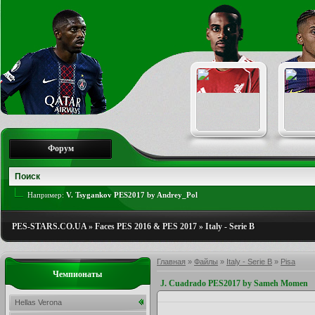
Форум
Например:
V. Tsygankov PES2017 by Andrey_Pol
PES-STARS.CO.UA
»
Faces PES 2016 & PES 2017
»
Italy - Serie B
Главная
»
Файлы
»
Italy - Serie B
»
Pisa
Чемпионаты
J. Cuadrado PES2017 by Sameh Momen
Hellas Verona