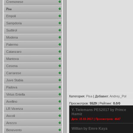
Cremonese
Pisa
Empoli
Sampdoria
Sudtirol
Modena
Palermo
Catanzaro
Mantova
Cesena
Carrarese
Juve Stabia
Padova
Virtus Entella
Категория
:
Pisa
|
Добавил
:
Andrey_Pol
Avellino
Просмотров
:
5529
|
Рейтинг
:
0.0
/
0
LR Vicenza
Y. Tielemans PES2017 by Prince
Hamiz
Ascoli
Дата: 15.03.2017 | Просмотров: 4647
Arezzo
Willian by Emre Kaya
Benevento