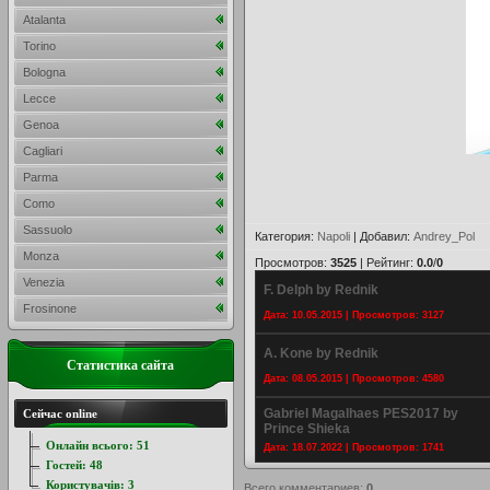
Atalanta
Torino
Bologna
Lecce
Genoa
Cagliari
Parma
Como
Sassuolo
Категория
:
Napoli
|
Добавил
:
Andrey_Pol
Monza
Просмотров
:
3525
|
Рейтинг
:
0.0
/
0
Venezia
F. Delph by Rednik
Frosinone
Дата: 10.05.2015 | Просмотров: 3127
A. Kone by Rednik
Статистика сайта
Дата: 08.05.2015 | Просмотров: 4580
Gabriel Magalhaes PES2017 by
Сейчас online
Prince Shieka
Онлайн всього:
51
Дата: 18.07.2022 | Просмотров: 1741
Гостей:
48
Користувачів:
3
Всего комментариев
:
0