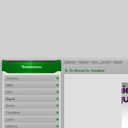
Главная
»
Файлы
»
Italy - Serie A
»
Napoli
Чемпионаты
K. De Bruyne by Jonathan
Juventus
Milan
Inter
Napoli
Roma
Fiorentina
Lazio
Udinese