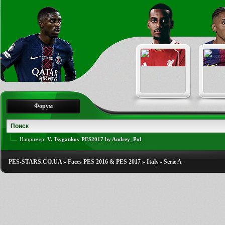
Форум
Например:
V. Tsygankov PES2017 by Andrey_Pol
PES-STARS.CO.UA
»
Faces PES 2016 & PES 2017
»
Italy - Serie A