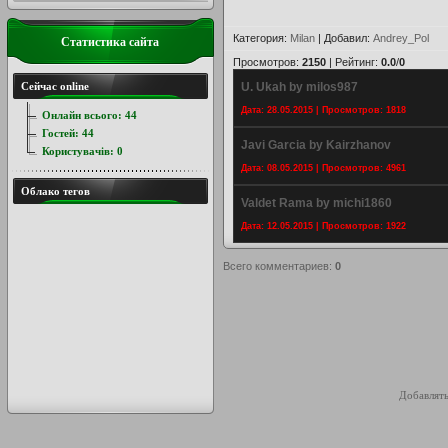
Категория
:
Milan
|
Добавил
:
Andrey_Pol
Статистика сайта
Просмотров
:
2150
|
Рейтинг
:
0.0
/
0
Сейчас online
U. Ukah by milos987
Дата: 28.05.2015 | Просмотров: 1818
Онлайн всього:
44
Гостей:
44
Javi Garcia by Kairzhanov
Користувачів:
0
Дата: 08.05.2015 | Просмотров: 4961
Облако тегов
Valdet Rama by michi1860
Дата: 12.05.2015 | Просмотров: 1922
Всего комментариев
:
0
Добавлять