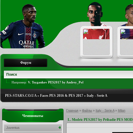
Форум
Например:
V. Tsygankov PES2017 by Andrey_Pol
PES-STARS.CO.UA
»
Faces PES 2016 & PES 2017
»
Italy - Serie A
Главная
»
Файлы
»
Italy - Serie A
»
Milan
Чемпионаты
L. Modric PES2017 by Pribadie PES MO
Juventus