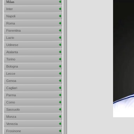
Milan
Inter
Napoli
Roma
Fiorentina
Lazio
Udinese
Atalanta
Torino
Bologna
Lecce
Genoa
Cagliari
Parma
Como
Sassuolo
Monza
Venezia
Frosinone