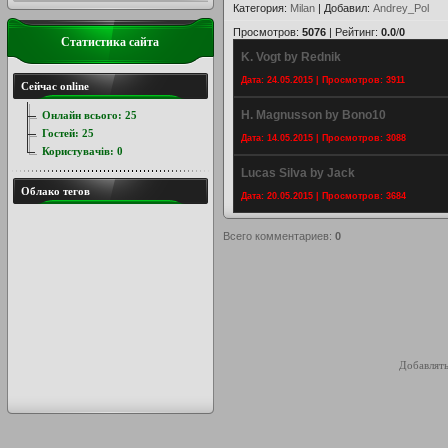
Категория
:
Milan
|
Добавил
:
Andrey_Pol
Просмотров
:
5076
|
Рейтинг
:
0.0
/
0
Статистика сайта
K. Vogt by Rednik
Дата: 24.05.2015 | Просмотров: 3911
Сейчас online
H. Magnusson by Bono10
Онлайн всього:
25
Гостей:
25
Дата: 14.05.2015 | Просмотров: 3088
Користувачів:
0
Lucas Silva by Jack
Облако тегов
Дата: 20.05.2015 | Просмотров: 3684
Всего комментариев
:
0
Добавлять