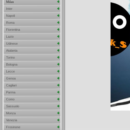
Milan
Inter
Napoli
Roma
Fiorentina
Lazio
Udinese
Atalanta
Torino
Bologna
Lecce
Genoa
Cagliari
Parma
Como
Sassuolo
Monza
Venezia
Frosinone