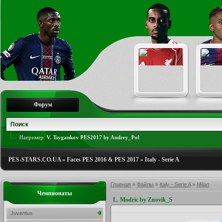
Форум
Например:
V. Tsygankov PES2017 by Andrey_Pol
PES-STARS.CO.UA
»
Faces PES 2016 & PES 2017
»
Italy - Serie A
Главная
»
Файлы
»
Italy - Serie A
»
Milan
Чемпионаты
L. Modric by Znovik_S
Juventus