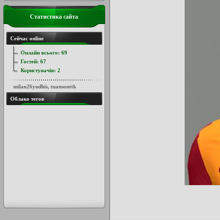
Статистика сайта
Сейчас online
Онлайн всього:
69
Гостей:
67
Користувачів:
2
milan26yudhis
,
tuansonttk
Облако тегов