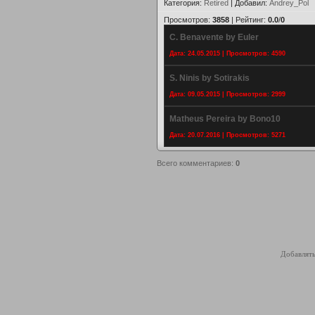
Категория
:
Retired
|
Добавил
:
Andrey_Pol
Просмотров
:
3858
|
Рейтинг
:
0.0
/
0
C. Benavente by Euler
Дата: 24.05.2015 | Просмотров: 4590
S. Ninis by Sotirakis
Дата: 09.05.2015 | Просмотров: 2999
Matheus Pereira by Bono10
Дата: 20.07.2016 | Просмотров: 5271
Всего комментариев
:
0
Добавлять