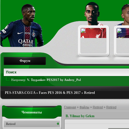
Форум
Например:
V. Tsygankov PES2017 by Andrey_Pol
PES-STARS.CO.UA
»
Faces PES 2016 & PES 2017
»
Retired
Главная
»
Файлы
»
Retired
»
Retired
Чемпионаты
B. Yilmaz by Grkm
Retired