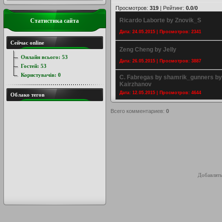
Просмотров
:
319
|
Рейтинг
:
0.0
/
0
Ricardo Laborte by Znovik_S
Статистика сайта
Дата: 24.05.2015 | Просмотров: 2341
Сейчас online
Zeng Cheng by Jelly
Онлайн всього:
53
Дата: 26.05.2015 | Просмотров: 3887
Гостей:
53
Користувачів:
0
C. Fabregas by shamrik_gunners by
Kairzhanov
Дата: 12.05.2015 | Просмотров: 4644
Облако тегов
Всего комментариев
:
0
Добавлять