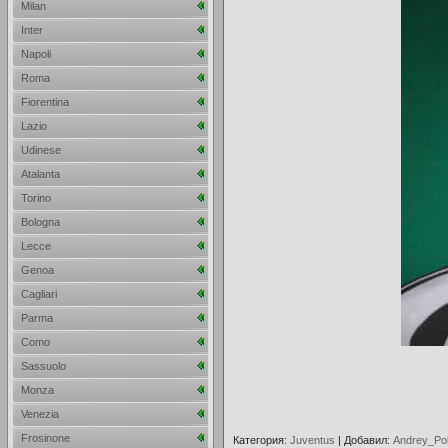
Milan
Inter
Napoli
Roma
Fiorentina
Lazio
Udinese
Atalanta
Torino
Bologna
Lecce
Genoa
Cagliari
Parma
Como
Sassuolo
Monza
Venezia
Frosinone
Категория
:
Juventus
|
Добавил
:
Andrey_Po