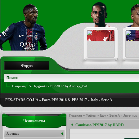
Форум
Например:
V. Tsygankov PES2017 by Andrey_Pol
PES-STARS.CO.UA
»
Faces PES 2016 & PES 2017
»
Italy - Serie A
Главная
»
Файлы
»
Italy - Serie A
»
Juventus
Чемпионаты
A. Cambiaso PES2017 by HARD
Juventus