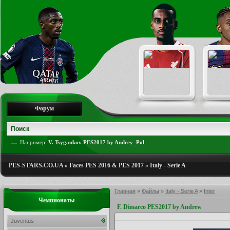
Форум
Например:
V. Tsygankov PES2017 by Andrey_Pol
PES-STARS.CO.UA
»
Faces PES 2016 & PES 2017
»
Italy - Serie A
Главная
»
Файлы
»
Italy - Serie A
»
Inter
Чемпионаты
F. Dimarco PES2017 by Andrew
Juventus