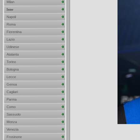
Milan
Inter
Napoli
Roma
Fiorentina
Lazio
Udinese
Atalanta
Torino
Bologna
Lecce
Genoa
Cagliari
Parma
Como
Sassuolo
Monza
Venezia
Frosinone