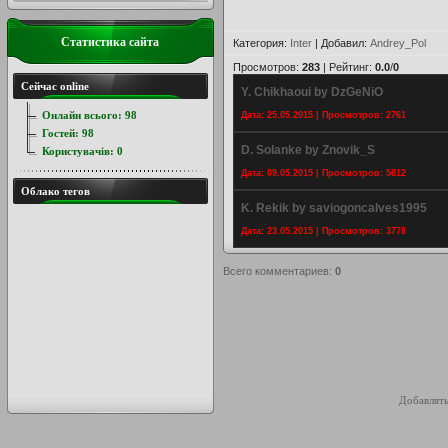
Статистика сайта
Категория
:
Inter
|
Добавил
:
Andrey_Pol
Просмотров
:
283
|
Рейтинг
:
0.0
/
0
Сейчас online
Y. Chikhaoui by DzGeNiO
Онлайн всього:
98
Дата: 25.05.2015 | Просмотров: 2761
Гостей:
98
D. Solanke by Znovik_S
Користувачів:
0
Дата: 09.05.2015 | Просмотров: 5812
Облако тегов
K. Rekik by saviogoncalves1995
Дата: 23.05.2015 | Просмотров: 3778
Всего комментариев
:
0
Добавлять