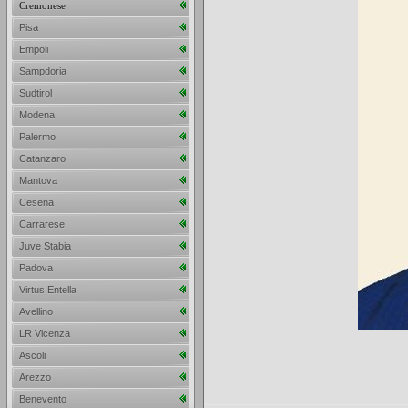
Cremonese
Pisa
Empoli
Sampdoria
Sudtirol
Modena
Palermo
Catanzaro
Mantova
Cesena
Carrarese
Juve Stabia
Padova
Virtus Entella
Avellino
LR Vicenza
Ascoli
Arezzo
Benevento