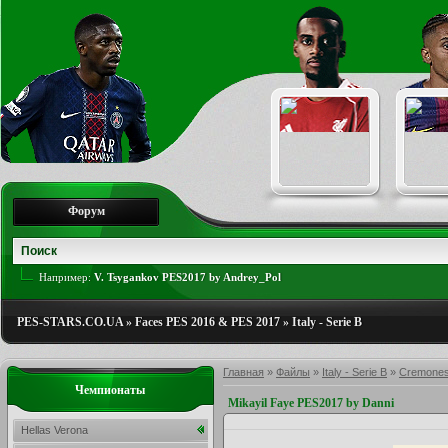
Форум
Например:
V. Tsygankov PES2017 by Andrey_Pol
PES-STARS.CO.UA
»
Faces PES 2016 & PES 2017
»
Italy - Serie B
Главная
»
Файлы
»
Italy - Serie B
»
Cremone
Чемпионаты
Mikayil Faye PES2017 by Danni
Hellas Verona