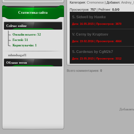
Категория
:
Cremonese
|
Добавил
:
Andrey_
Просмотров
:
757
|
Рейтинг
:
0.0
/
0
Статистика сайта
S. Sidwell by Hawke
Дата: 16.05.2015 | Просмотров: 3870
Сейчас online
V. Cerny by Kruptsev
Онлайн всього:
52
Гостей:
51
Дата: 19.02.2016 | Просмотров: 4664
Користувачів:
1
S. Cardenas by CgM2k7
mhmdsagaf1
Дата: 23.05.2015 | Просмотров: 3312
Облако тегов
Всего комментариев
:
0
Добавлять