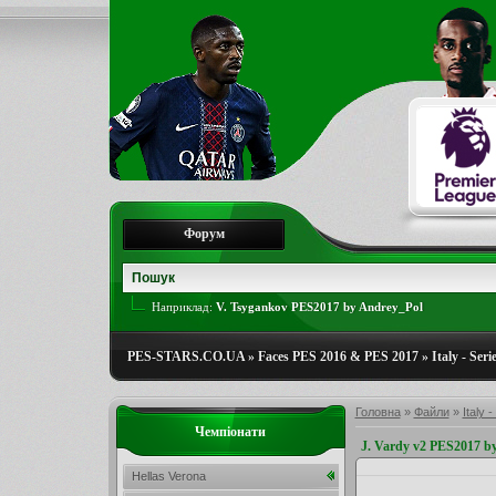
Форум
Наприклад:
V. Tsygankov PES2017 by Andrey_Pol
PES-STARS.CO.UA
»
Faces PES 2016 & PES 2017
»
Italy - Seri
Головна
»
Файли
»
Italy -
Чемпіонати
J. Vardy v2 PES2017 b
Hellas Verona