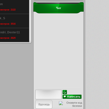
on
Чат
осмотров: 2122
ik_S
осмотров: 3516
ndri_Dexter11
осмотров: 2620