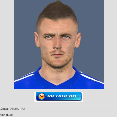
|
Додав
:
Andrey_Pol
тинг
:
0.0
/
0