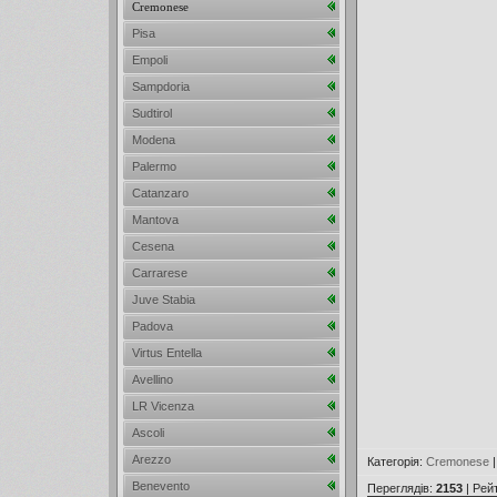
Cremonese
Pisa
Empoli
Sampdoria
Sudtirol
Modena
Palermo
Catanzaro
Mantova
Cesena
Carrarese
Juve Stabia
Padova
Virtus Entella
Avellino
LR Vicenza
Ascoli
Arezzo
Категорія
:
Cremonese
Benevento
Переглядів
:
2153
|
Рей