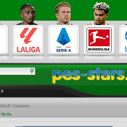
e B
 Serie B
»
Cremonese
y Mo Ha