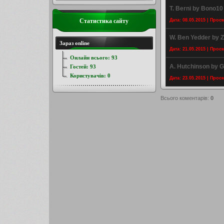
T. Berni by Bono10
Статистика сайту
Дата: 08.05.2015 | Прос
W. Ben Yedder by Z
Зараз online
Дата: 21.05.2015 | Прос
Онлайн всього:
93
A. Hutchinson by 
Гостей:
93
Користувачів:
0
Дата: 23.05.2015 | Прос
Всього коментарів
:
0