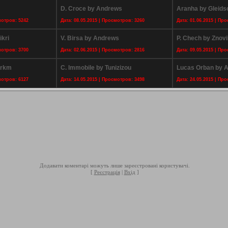
D. Croce by Andrews
Aranha by Gleids
мотров: 5242
Дата: 08.05.2015 | Просмотров: 3260
Дата: 01.06.2015 | Пр
ikri
V. Birsa by Andrews
P. Chech by Znov
мотров: 3700
Дата: 02.06.2015 | Просмотров: 2816
Дата: 09.05.2015 | Пр
Grkm
C. Immobile by Tunizizou
Lucas Orban by A
мотров: 6127
Дата: 14.05.2015 | Просмотров: 3498
Дата: 24.05.2015 | Пр
Додавати коментарі можуть лише зареєстровані користувачі.
[
Реєстрація
|
Вхід
]