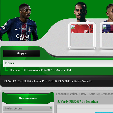
Форум
Например:
V. Tsygankov PES2017 by Andrey_Pol
PES-STARS.CO.UA
»
Faces PES 2016 & PES 2017
»
Italy - Serie B
Главная
»
Файлы
»
Italy - Serie B
»
Cremone
Чемпионаты
J. Vardy PES2017 by Jonathan
Hellas Verona