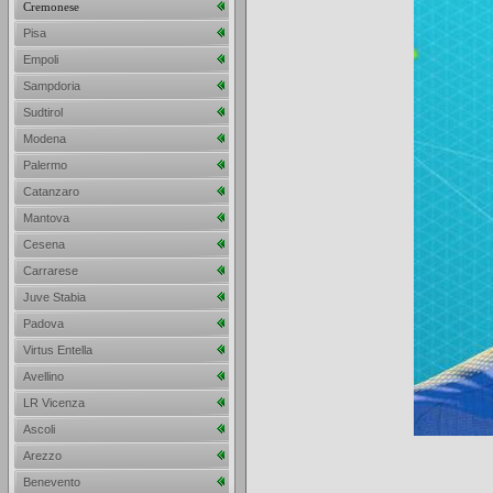
Cremonese
Pisa
Empoli
Sampdoria
Sudtirol
Modena
Palermo
Catanzaro
Mantova
Cesena
Carrarese
Juve Stabia
Padova
Virtus Entella
Avellino
LR Vicenza
Ascoli
Arezzo
Benevento