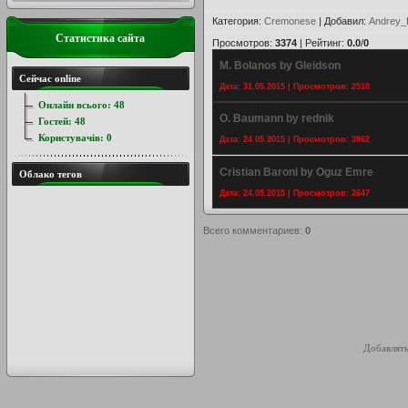
Категория
:
Cremonese
|
Добавил
:
Andrey_
Статистика сайта
Просмотров
:
3374
|
Рейтинг
:
0.0
/
0
M. Bolanos by Gleidson
Сейчас online
Дата: 31.05.2015 | Просмотров: 2510
Онлайн всього:
48
O. Baumann by rednik
Гостей:
48
Користувачів:
0
Дата: 24.05.2015 | Просмотров: 3962
Cristian Baroni by Oguz Emre
Облако тегов
Дата: 24.05.2015 | Просмотров: 2647
Всего комментариев
:
0
Добавлять