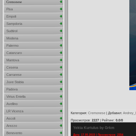
Cremonese
Pisa
Empoli
Sampdoria
Sudtirol
Modena
Palermo
Catanzaro
Mantova
Cesena
Carrarese
Juve Stabia
Padova
Virtus Entella
Avellino
LR Vicenza
Категория
:
Cremonese
|
Добавил
:
Andrey_
Ascoli
Просмотров
:
2227
|
Рейтинг
:
0.0
/
0
Arezzo
Yekta Kurtulus by Grkm
Benevento
Дата: 17.05.2015 | Просмотров: 2354