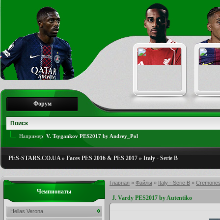
Форум
Например:
V. Tsygankov PES2017 by Andrey_Pol
PES-STARS.CO.UA
»
Faces PES 2016 & PES 2017
»
Italy - Serie B
Главная
»
Файлы
»
Italy - Serie B
»
Cremone
Чемпионаты
J. Vardy PES2017 by Autentiko
Hellas Verona