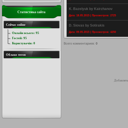
K. Bazelyuk by Kairzhanov
Статистика сайта
Дата: 18.05.2015 | Просмотров: 2725
Сейчас online
D. Siovas by Sotirakis
Дата: 09.05.2015 | Просмотров: 4250
Онлайн всього:
95
Гостей:
95
Користувачів:
0
Всего комментариев
:
0
Облако тегов
Добавлять