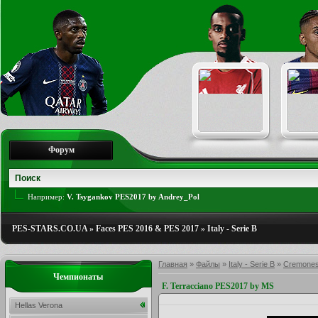
Форум
Например:
V. Tsygankov PES2017 by Andrey_Pol
PES-STARS.CO.UA
»
Faces PES 2016 & PES 2017
»
Italy - Serie B
Главная
»
Файлы
»
Italy - Serie B
»
Cremone
Чемпионаты
F. Terracciano PES2017 by MS
Hellas Verona