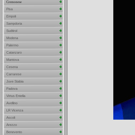
Cremonese
Pisa
Empoli
Sampdoria
Sudtirol
Modena
Palermo
Catanzaro
Mantova
Cesena
Carrarese
Juve Stabia
Padova
Virtus Entella
Avellino
LR Vicenza
Ascoli
Arezzo
Benevento