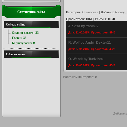
Статистика сайта
Категория
:
Cremonese
|
Добавил
:
Andrey_
Просмотров
:
1061
|
Рейтинг
:
0.0
/
0
Сейчас online
J. Sosa by Yasin02
Онлайн всього:
33
Дата: 21.05.2015 | Просмотров: 4740
Гостей:
33
R. Wolf by Andri_Dexter11
Користувачів:
0
Дата: 27.05.2015 | Просмотров: 4822
Облако тегов
O. Wendt by Tunizizou
Дата: 19.05.2015 | Просмотров: 4044
Всего комментариев
:
0
Добавлять