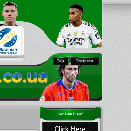
Вхід
Реєстрація
Face Link Error?