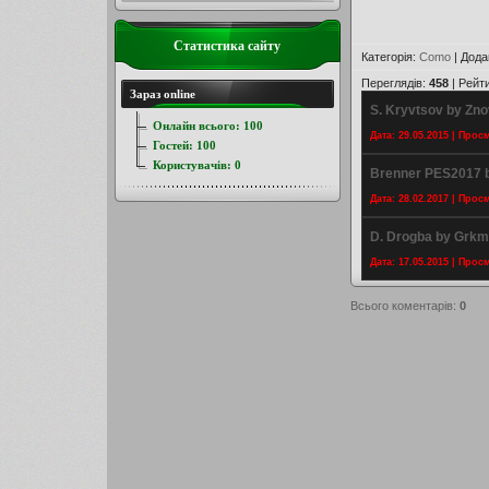
Статистика сайту
Категорія
:
Como
|
Дода
Переглядів
:
458
|
Рейт
Зараз online
S. Kryvtsov by Zn
Онлайн всього:
100
Дата: 29.05.2015 | Прос
Гостей:
100
Користувачів:
0
Brenner PES2017 
Дата: 28.02.2017 | Прос
D. Drogba by Grkm
Дата: 17.05.2015 | Прос
Всього коментарів
:
0