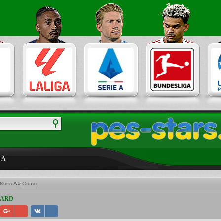
e A
 Serie A
»
Como
 HARD