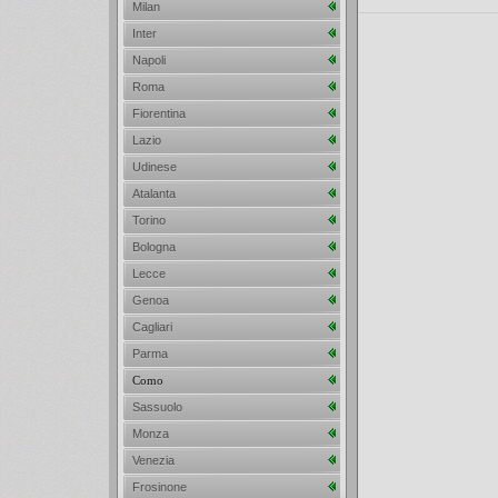
Milan
Inter
Napoli
Roma
Fiorentina
Lazio
Udinese
Atalanta
Torino
Bologna
Lecce
Genoa
Cagliari
Parma
Como
Sassuolo
Monza
Venezia
Frosinone