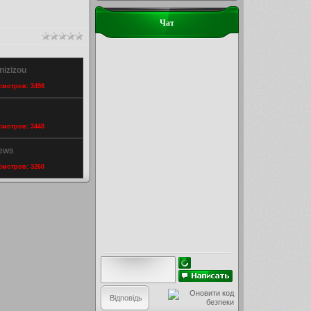
Чат
nizizou
осмотров: 3498
осмотров: 3448
rews
осмотров: 3260