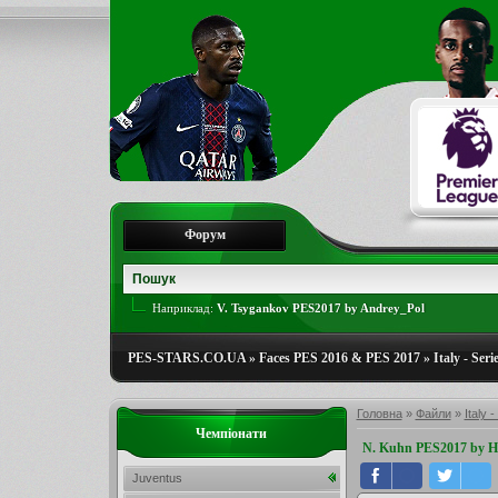
Форум
Наприклад:
V. Tsygankov PES2017 by Andrey_Pol
PES-STARS.CO.UA
»
Faces PES 2016 & PES 2017
»
Italy - Seri
Головна
»
Файли
»
Italy -
Чемпіонати
N. Kuhn PES2017 by
Juventus