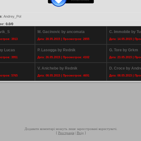
в
:
Andrey_Pol
инг
:
0.0
/
0
ovik_S
M. Gacinovic by ancomata
C. Immobile by Tu
мотров: 3913
Дата: 28.05.2015 | Просмотров: 2855
Дата: 14.05.2015 | Пр
by Lucas
P. Lasogga by Rednik
G. Tore by Grkm
мотров: 3951
Дата: 26.05.2015 | Просмотров: 4102
Дата: 23.05.2015 | Пр
V. Anichebe by Rednik
D. Croce by And
мотров: 5765
Дата: 08.05.2015 | Просмотров: 4691
Дата: 08.05.2015 | Пр
Додавати коментарі можуть лише зареєстровані користувачі.
[
Реєстрація
|
Вхід
]