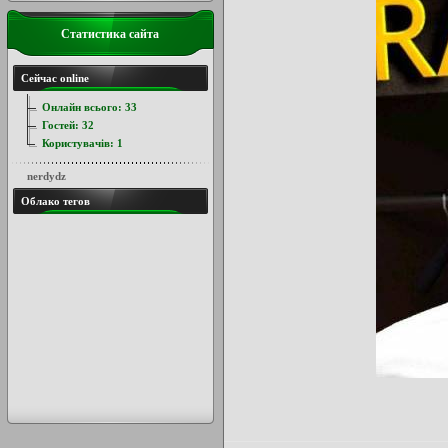
Статистика сайта
Сейчас online
Онлайн всього:
33
Гостей:
32
Користувачів:
1
nerdydz
Облако тегов