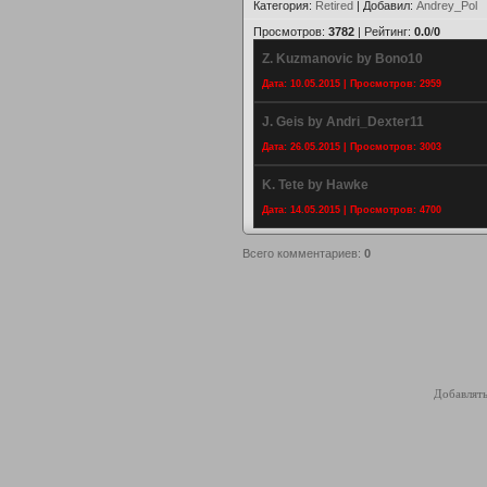
Категория
:
Retired
|
Добавил
:
Andrey_Pol
Просмотров
:
3782
|
Рейтинг
:
0.0
/
0
Z. Kuzmanovic by Bono10
Дата: 10.05.2015 | Просмотров: 2959
J. Geis by Andri_Dexter11
Дата: 26.05.2015 | Просмотров: 3003
K. Tete by Hawke
Дата: 14.05.2015 | Просмотров: 4700
Всего комментариев
:
0
Добавлять