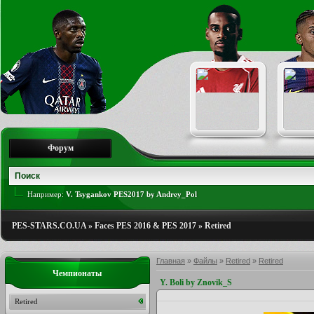
Форум
Например:
V. Tsygankov PES2017 by Andrey_Pol
PES-STARS.CO.UA
»
Faces PES 2016 & PES 2017
»
Retired
Главная
»
Файлы
»
Retired
»
Retired
Чемпионаты
Y. Boli by Znovik_S
Retired