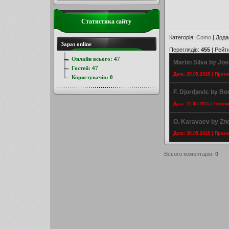
Статистика сайту
Категорія
:
Como
|
Дода
Зараз online
Переглядів
:
455
|
Рейт
Онлайн всього:
47
Martin Silva by Jos
Гостей:
47
Дата: 20.05.2015 | Прос
Користувачів:
0
F. Djordjevic by B
Дата: 11.05.2015 | Прос
O. Karavaev by Zn
Дата: 30.05.2015 | Прос
Всього коментарів
:
0