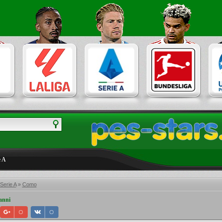
e A
 Serie A
»
Como
anni