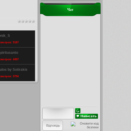
Чат
onik_S
осмотров: 5187
piritusanto
осмотров: 4497
ulos by Sotirakis
осмотров: 3794