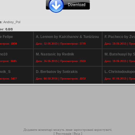
в
:
Andrey_Pol
инг
:
0.0
/
0
e Felipe
A. Lennon by Kairzhanov & Tunizizou
F. Pacheco by Zv
мотров: 4938
Дата: 12.05.2015 | Просмотров: 3770
Дата: 19.05.2015 | Пр
ono10
M. Nastasic by Rednik
M. Batshuayi by S
мотров: 3605
Дата: 16.05.2015 | Просмотров: 2553
Дата: 19.05.2015 | Пр
ovik_S
D. Berbatov by Sotirakis
L. Christodoulopo
мотров: 3427
Дата: 08.02.2016 | Просмотров: 4553
Дата: 07.05.2015 | Пр
Додавати коментарі можуть лише зареєстровані користувачі.
[
Реєстрація
|
Вхід
]