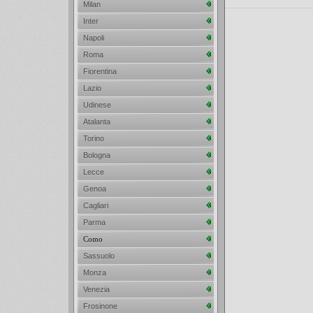
Milan
Inter
Napoli
Roma
Fiorentina
Lazio
Udinese
Atalanta
Torino
Bologna
Lecce
Genoa
Cagliari
Parma
Como
Sassuolo
Monza
Venezia
Frosinone