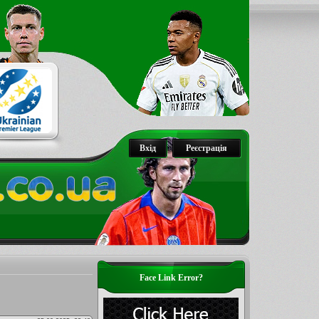
Вхід
Реєстрація
Face Link Error?