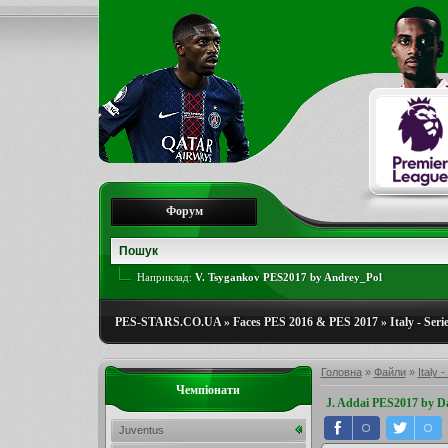
Форум
Наприклад:
V. Tsygankov PES2017 by Andrey_Pol
PES-STARS.CO.UA
»
Faces PES 2016 & PES 2017
»
Italy - Seri
Головна
»
Файли
»
Italy -
Чемпіонати
J. Addai PES2017 by D
Juventus