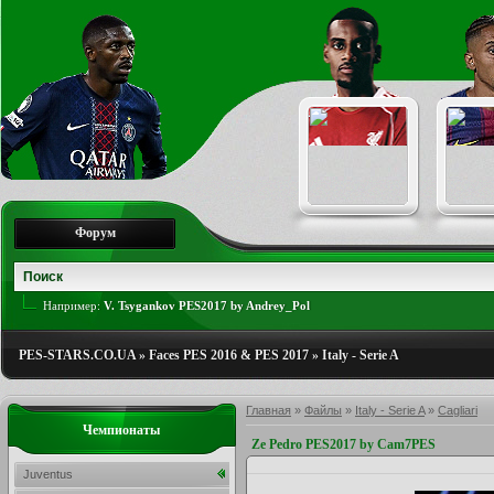
Форум
Например:
V. Tsygankov PES2017 by Andrey_Pol
PES-STARS.CO.UA
»
Faces PES 2016 & PES 2017
»
Italy - Serie A
Главная
»
Файлы
»
Italy - Serie A
»
Cagliari
Чемпионаты
Ze Pedro PES2017 by Cam7PES
Juventus