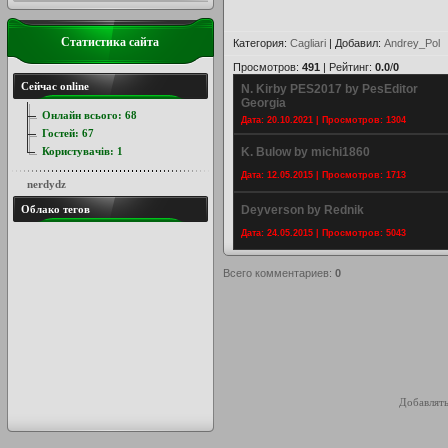
Статистика сайта
Категория
:
Cagliari
|
Добавил
:
Andrey_Pol
Просмотров
:
491
|
Рейтинг
:
0.0
/
0
Сейчас online
N. Kirby PES2017 by PesEditor
Georgia
Онлайн всього:
68
Дата: 20.10.2021 | Просмотров: 1304
Гостей:
67
Користувачів:
1
K. Bulow by michi1860
Дата: 12.05.2015 | Просмотров: 1713
nerdydz
Облако тегов
Deyverson by Rednik
Дата: 24.05.2015 | Просмотров: 5043
Всего комментариев
:
0
Добавлять