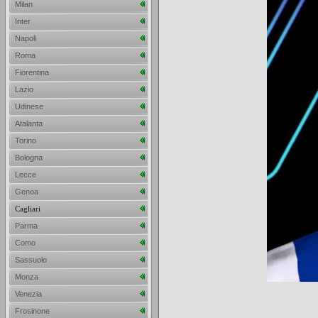
Milan
Inter
Napoli
Roma
Fiorentina
Lazio
Udinese
Atalanta
Torino
Bologna
Lecce
Genoa
Cagliari
Parma
Como
Sassuolo
Monza
Venezia
Frosinone