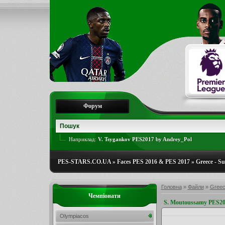
Форум
Наприклад:
V. Tsygankov PES2017 by Andrey_Pol
PES-STARS.CO.UA
»
Faces PES 2016 & PES 2017
»
Greece - S
Головна
»
Файли
»
Greec
Чемпіонати
S. Moutoussamy PES20
Olympiacos