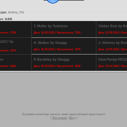
одав
:
Andrey_Pol
инг
:
0.0
/
0
T. Muller by Tunizizou
Cleber Reis by R
мотров: 2758
Дата: 10.05.2015 | Просмотров: 7334
Дата: 23.05.2015 | Пр
S2017 by
K. Walker by Shaggy
J. Shelvey by Red
Дата: 26.05.2015 | Просмотров: 3975
Дата: 10.05.2015 | Пр
мотров: 1674
ev
P. Bardsley by Shaggy
Dani Parejo PES2
мотров: 4663
Дата: 29.05.2015 | Просмотров: 3636
Дата: 02.01.2023 | Пр
Додавати коментарі можуть лише зареєстровані користувачі.
[
Реєстрація
|
Вхід
]