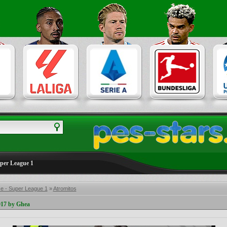
uper League 1
e - Super League 1
»
Atromitos
17 by Ghea