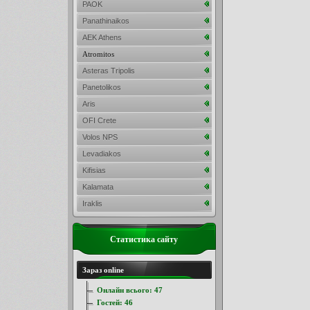
PAOK
Panathinaikos
AEK Athens
Atromitos
Asteras Tripolis
Panetolikos
Aris
OFI Crete
Volos NPS
Levadiakos
Kifisias
Kalamata
Iraklis
Статистика сайту
Зараз online
Онлайн всього:
47
Гостей:
46