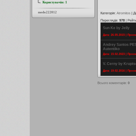
Користувачів:
1
medo222012
Категорія
:
Atromitos
|
Д
Переглядів
:
978
|
Рейт
Sun Ke by Jelly
Дата: 26.05.2015 | Прос
Andrey Santos PE
Autentiko
Дата: 15.02.2023 | Прос
V. Cerny by Krupts
Дата: 19.02.2016 | Прос
Всього коментарів
:
0