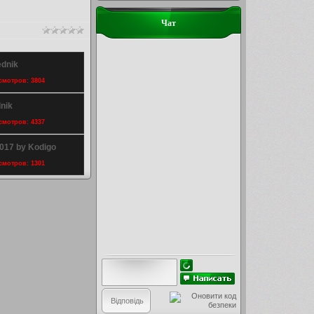
Чат
ednik
осмотров: 3804
nik
осмотров: 4337
017 by Kodigo
осмотров: 1301