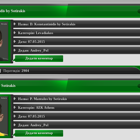
dis by Sotirakis
Назва:
D. Konstantinidis by Sotirakis
Категорія:
Levadiakos
Дата:
07.05.2015
Додав:
Andrey_Pol
Додати коментар
Переглядів:
2904
 Sotirakis
Назва:
P. Mantalos by Sotirakis
Категорія:
AEK Athens
Дата:
07.05.2015
Додав:
Andrey_Pol
Додати коментар