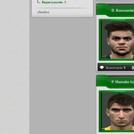
Користувачів:
1
D. Konstantini
yhueboy
Коментарів:
0
P. Mantalos by