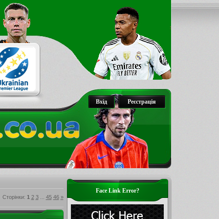
Вхід
Реєстрація
Face Link Error?
Сторінки
:
1
2
3
...
45
46
»