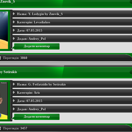
 Znovik_S
Назва:
Y. Lodygin by Znovik_S
Категорія:
Levadiakos
Дата:
07.05.2015
Додав:
Andrey_Pol
Додати коментар
Переглядів:
3860
by Sotirakis
Назва:
G. Fetfatzidis by Sotirakis
Категорія:
Aris
Дата:
07.05.2015
Додав:
Andrey_Pol
Додати коментар
Переглядів:
3457