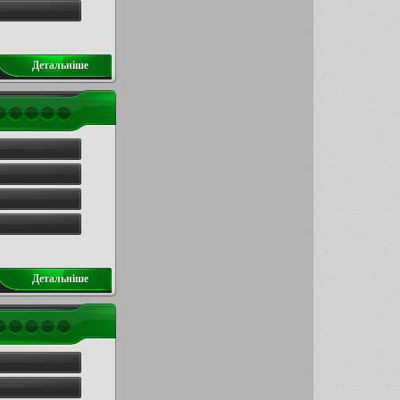
Детальнiше
Детальнiше