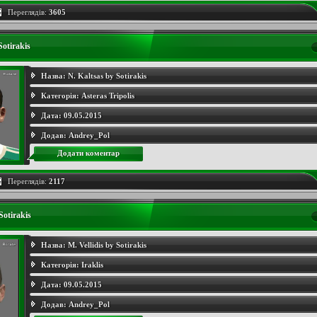
Переглядів:
3605
Sotirakis
Назва:
N. Kaltsas by Sotirakis
Категорія:
Asteras Tripolis
Дата:
09.05.2015
Додав:
Andrey_Pol
Додати коментар
Переглядів:
2117
Sotirakis
Назва:
M. Vellidis by Sotirakis
Категорія:
Iraklis
Дата:
09.05.2015
Додав:
Andrey_Pol