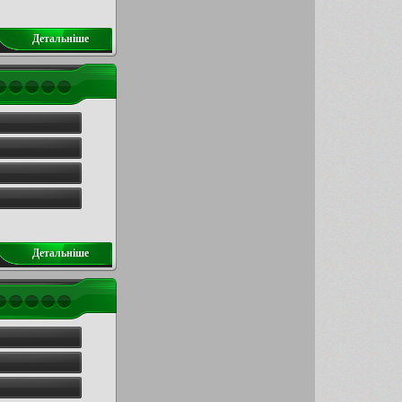
Детальнiше
Детальнiше