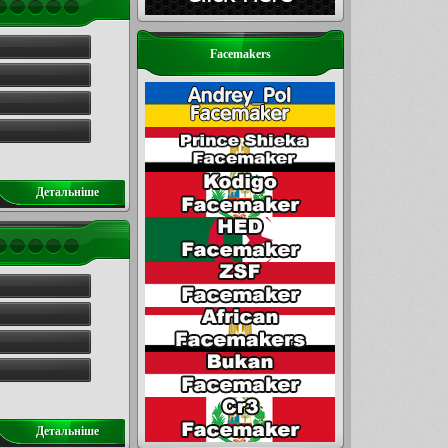
Facemakers
Детальнiше
Детальнiше