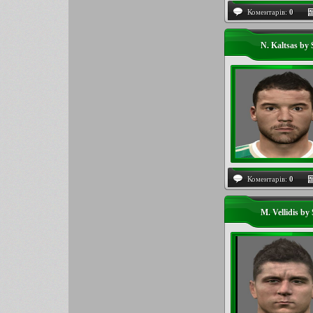
Коментарів:
0
N. Kaltsas by 
Коментарів:
0
M. Vellidis by 