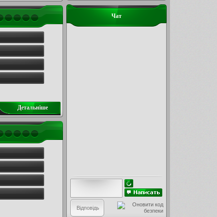
Чат
Детальнiше