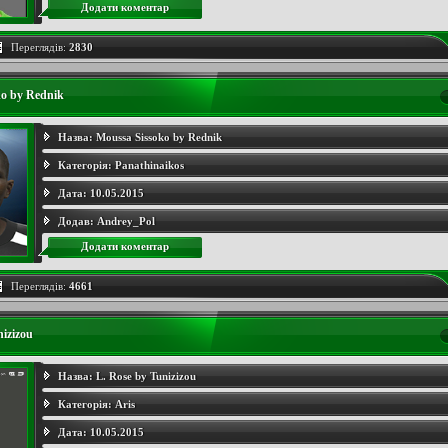
Додати коментар
Переглядів:
2830
o by Rednik
Назва:
Moussa Sissoko by Rednik
Категорія:
Panathinaikos
Дата:
10.05.2015
Додав:
Andrey_Pol
Додати коментар
Переглядів:
4661
nizizou
Назва:
L. Rose by Tunizizou
Категорія:
Aris
Дата:
10.05.2015