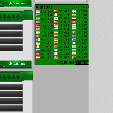
Детальнiше
Детальнiше