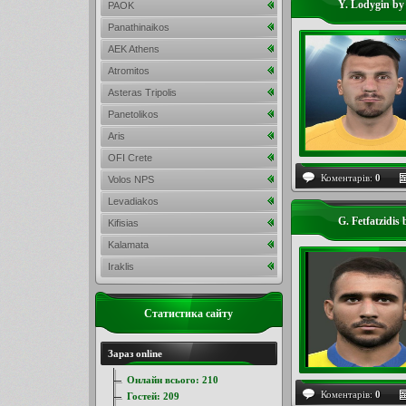
Y. Lodygin by
PAOK
Panathinaikos
AEK Athens
Atromitos
Asteras Tripolis
Panetolikos
Aris
OFI Crete
Коментарів:
0
Volos NPS
Levadiakos
G. Fetfatzidis 
Kifisias
Kalamata
Iraklis
Статистика сайту
Зараз online
Онлайн всього:
210
Коментарів:
0
Гостей:
209