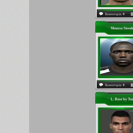
Коментарів:
0
Moussa Sissok
Коментарів:
0
L. Rose by Tu