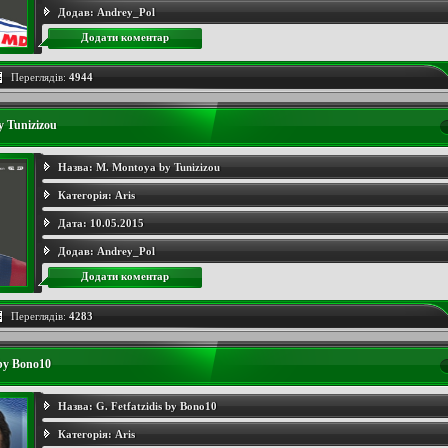
Додав:
Andrey_Pol
Додати коментар
Переглядів:
4944
 Tunizizou
Назва:
M. Montoya by Tunizizou
Категорія:
Aris
Дата:
10.05.2015
Додав:
Andrey_Pol
Додати коментар
Переглядів:
4283
 by Bono10
Назва:
G. Fetfatzidis by Bono10
Категорія:
Aris