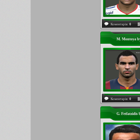
Коментарів:
0
M. Montoya by
Коментарів:
0
G. Fetfatzidis