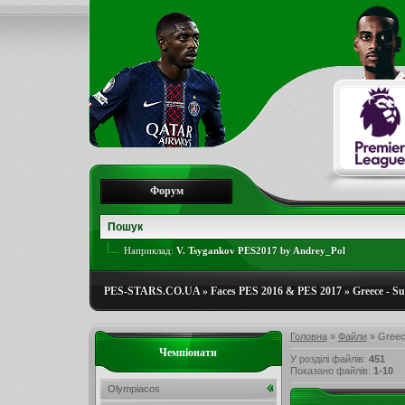
Форум
Наприклад:
V. Tsygankov PES2017 by Andrey_Pol
PES-STARS.CO.UA
»
Faces PES 2016 & PES 2017
»
Greece - S
Головна
»
Файли
» Greec
Чемпіонати
У розділі файлів
:
451
Показано файлів
:
1-10
Olympiacos