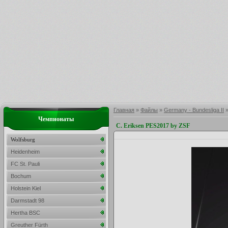
Главная
»
Файлы
»
Germany - Bundesliga II
Чемпионаты
C. Eriksen PES2017 by ZSF
Wolfsburg
Heidenheim
FC St. Pauli
Bochum
Holstein Kiel
Darmstadt 98
Hertha BSC
Greuther Fürth