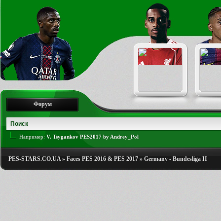
Форум
Например:
V. Tsygankov PES2017 by Andrey_Pol
PES-STARS.CO.UA
»
Faces PES 2016 & PES 2017
»
Germany - Bundesliga II