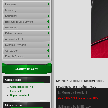
Hannover
Nurnberg
Karlsruher
Eintracht Braunschweig
Magdeburg
Kaiserslautern
Arminia Bielefeld
Dynamo Dresden
Osnabruck
Energie Cottbus
Статистика сайта
Сейчас online
Категория
:
Wolfsburg
|
Добавил
:
Andrey_Po
Онлайн всього:
44
Просмотров
:
655
|
Рейтинг
:
0.0
/
0
Гостей:
44
N. Murru by Zvonik_S
Користувачів:
0
Дата: 19.05.2015 | Просмотров: 3625
Облако тегов
S. Ekramy by M.El3raby