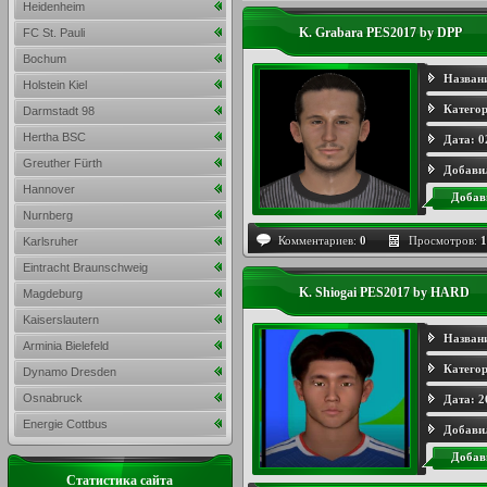
Heidenheim
K. Grabara PES2017 by DPP
FC St. Pauli
Bochum
Назван
Holstein Kiel
Категор
Darmstadt 98
Hertha BSC
Дата:
0
Greuther Fürth
Добави
Hannover
Добав
Nurnberg
Комментариев:
0
Просмотров:
1
Karlsruher
Eintracht Braunschweig
K. Shiogai PES2017 by HARD
Magdeburg
Kaiserslautern
Назван
Arminia Bielefeld
Категор
Dynamo Dresden
Osnabruck
Дата:
2
Energie Cottbus
Добави
Добав
Статистика сайта