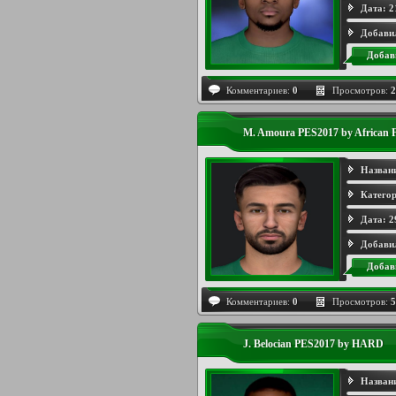
Дата:
2
Добави
Добав
Комментариев:
0
Просмотров:
2
M. Amoura PES2017 by African 
Назван
Категор
Дата:
2
Добави
Добав
Комментариев:
0
Просмотров:
5
J. Belocian PES2017 by HARD
Назван