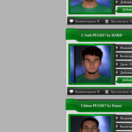
Добави
Добав
Комментариев:
0
Просмотров:
1
J. Seelt PES2017 by HARD
Назван
Категор
Дата:
1
Добави
Добав
Комментариев:
0
Просмотров:
2
Cleiton PES2017 by Danni
Назван
Категор