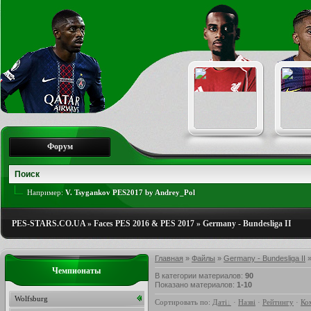
Форум
Например:
V. Tsygankov PES2017 by Andrey_Pol
PES-STARS.CO.UA
»
Faces PES 2016 & PES 2017
»
Germany - Bundesliga II
Главная
»
Файлы
»
Germany - Bundesliga II
»
Чемпионаты
В категории материалов
:
90
Показано материалов
:
1-10
Wolfsburg
Сортировать по
:
Даті
·
Назві
·
Рейтингу
·
Ко