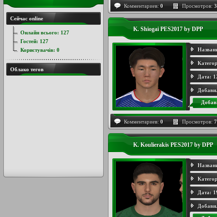
Комментариев:
0
Просмотров:
3
Сейчас online
K. Shiogai PES2017 by DPP
Онлайн всього:
127
Гостей:
127
Назван
Користувачів:
0
Категор
Облако тегов
Дата:
1
Добави
Добав
Комментариев:
0
Просмотров:
7
K. Koulierakis PES2017 by DPP
Назван
Категор
Дата:
1
Добави