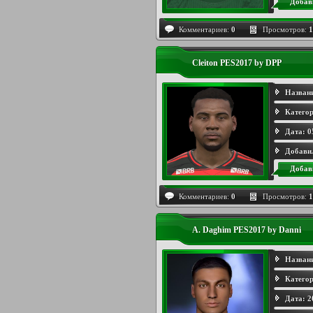
Добав
Комментариев:
0
Просмотров:
1
Cleiton PES2017 by DPP
Назван
Категор
Дата:
0
Добави
Добав
Комментариев:
0
Просмотров:
1
A. Daghim PES2017 by Danni
Назван
Категор
Дата:
2