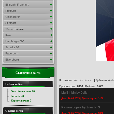
Eintracht Frankfurt
Freiburg
Union Berlin
Stuttgart
Werder Bremen
Köln
Hamburger SV
Schalke 04
Paderborn
Elversberg
Статистика сайта
Категория
:
Werder Bremen
|
Добавил
:
Andr
Сейчас online
Просмотров
:
2856
|
Рейтинг
:
0.0
/
0
Онлайн всього:
28
Liu Binbin by Jelly
Гостей:
28
Дата: 26.05.2015 | Просмотров: 3156
Користувачів:
0
Ramon Lopes by Znovik_S
Облако тегов
Дата: 30.05.2015 | Просмотров: 3302