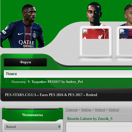
Форум
Например:
V. Tsygankov PES2017 by Andrey_Pol
PES-STARS.CO.UA
»
Faces PES 2016 & PES 2017
»
Retired
Главная
»
Файлы
»
Retired
»
Retired
Чемпионаты
Ricardo Laborte by Znovik_S
Retired