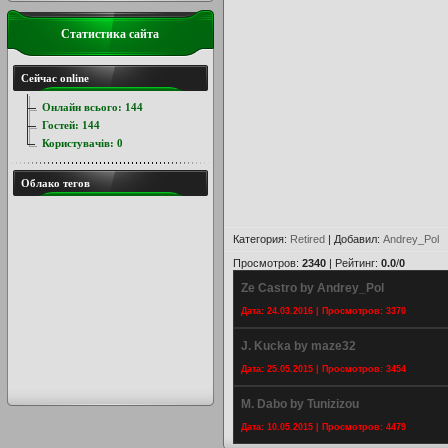
Статистика сайта
Сейчас online
Онлайн всього:
144
Гостей:
144
Користувачів:
0
Облако тегов
Категория
:
Retired
|
Добавил
:
Andrey_Pol
Просмотров
:
2340
|
Рейтинг
:
0.0
/
0
Ze Castro by Andrey_Pol
Дата: 24.03.2016 | Просмотров: 3370
J. Kucka by maze32
Дата: 25.05.2015 | Просмотров: 3454
M. Dabo by Tunizizou
Дата: 10.05.2015 | Просмотров: 4479