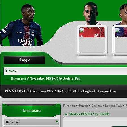
Форум
Например:
V. Tsygankov PES2017 by Andrey_Pol
PES-STARS.CO.UA
»
Faces PES 2016 & PES 2017
»
England - League Two
Главная
»
Файлы
»
England - League Two
»
R
Чемпионаты
A. Martha PES2017 by HARD
Rotherham