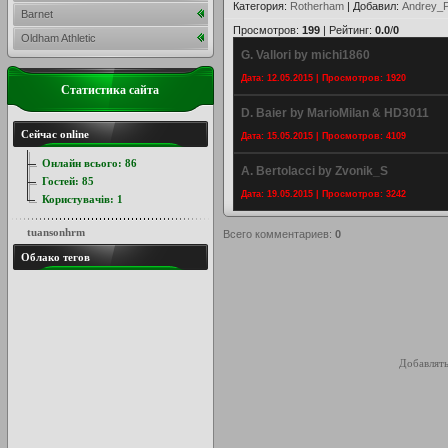
Категория
:
Rotherham
|
Добавил
:
Andrey_P
Barnet
Просмотров
:
199
|
Рейтинг
:
0.0
/
0
Oldham Athletic
G. Vallori by michi1860
Дата: 12.05.2015 | Просмотров: 1920
Статистика сайта
D. Baier by MarioMilan & HD3011
Сейчас online
Дата: 15.05.2015 | Просмотров: 4109
Онлайн всього:
86
A. Bertolacci by Zvonik_S
Гостей:
85
Дата: 19.05.2015 | Просмотров: 3242
Користувачів:
1
tuansonhrm
Всего комментариев
:
0
Облако тегов
Добавлять