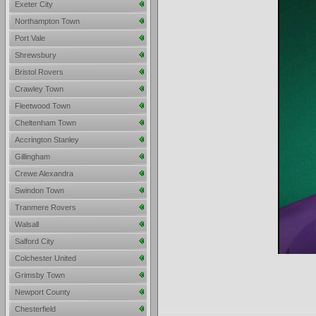
Exeter City
Northampton Town
Port Vale
Shrewsbury
Bristol Rovers
Crawley Town
Fleetwood Town
Cheltenham Town
Accrington Stanley
Gillingham
Crewe Alexandra
Swindon Town
Tranmere Rovers
Walsall
Salford City
Colchester United
Grimsby Town
Newport County
Chesterfield