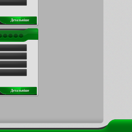
Детальнiше
Детальнiше