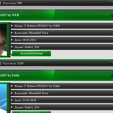
Переглядів:
949
ES2017 by WER
Назва:
T. Roberts PES2017 by WER
Категорія:
Mansfield Town
Дата:
18.03.2021
Додав:
Andrey_Pol
Додати коментар
Переглядів:
2339
S2017 by Eddie
Назва:
T. Roberts PES2017 by Eddie
Категорія:
Mansfield Town
Дата:
31.07.2020
Додав:
Andrey_Pol