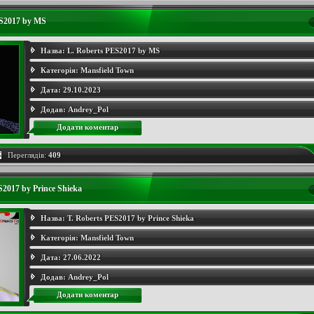
ES2017 by MS
Назва:
L. Roberts PES2017 by MS
Категорія:
Mansfield Town
Дата:
29.10.2023
Додав:
Andrey_Pol
Додати коментар
Переглядів:
409
S2017 by Prince Shieka
Назва:
T. Roberts PES2017 by Prince Shieka
Категорія:
Mansfield Town
Дата:
27.06.2022
Додав:
Andrey_Pol
Додати коментар