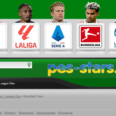
League One
nd - League One
» Mansfield Town
ві
·
Рейтингу
·
Коментарям
·
Завантаженням
·
Переглядам