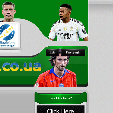
Вхід
Реєстрація
Face Link Error?