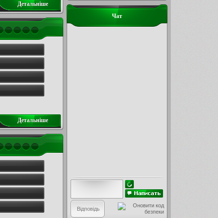
Детальнiше
Чат
Детальнiше