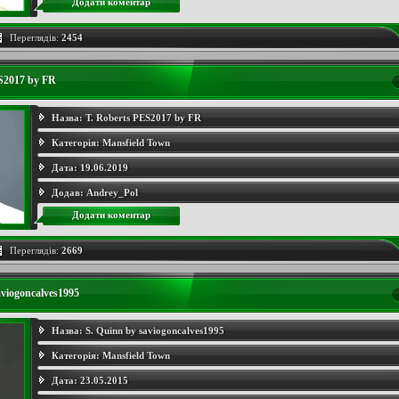
Додати коментар
Переглядів:
2454
S2017 by FR
Назва:
T. Roberts PES2017 by FR
Категорія:
Mansfield Town
Дата:
19.06.2019
Додав:
Andrey_Pol
Додати коментар
Переглядів:
2669
aviogoncalves1995
Назва:
S. Quinn by saviogoncalves1995
Категорія:
Mansfield Town
Дата:
23.05.2015