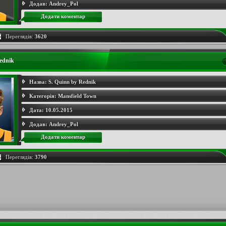
Додав:
Andrey_Pol
Додати коментар
Переглядів:
3620
ednik
Назва:
S. Quinn by Rednik
Категорія:
Mansfield Town
Дата:
10.05.2015
Додав:
Andrey_Pol
Додати коментар
Переглядів:
3790