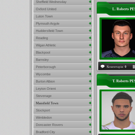
Sheffield Wednesday
L. Roberts P
Oxford United
Luton Town
Plymouth Argyle
Huddersfield Town
Reading
Wigan Athletic
Blackpool
Barnsley
Коментарів:
0
Peterborough
Wycombe
T. Roberts PE
Burton Albion
Leyton Orient
Stevenage
Mansfield Town
Stockport
Wimbledon
Doncaster Rovers
Bradford City