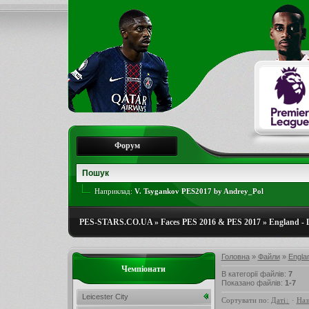
Форум
Наприклад:
V. Tsygankov PES2017 by Andrey_Pol
PES-STARS.CO.UA
»
Faces PES 2016 & PES 2017
»
England - 
Головна
»
Файли
»
Engla
Чемпіонати
В категорії файлів
:
7
Показано файлів
:
1-7
Leicester City
Сортувати по
:
Даті
·
Наз