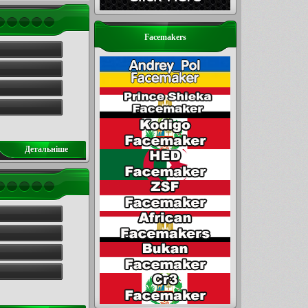
Facemakers
Детальнiше