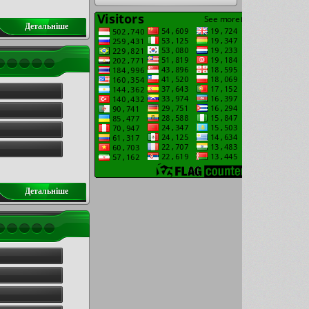
Детальнiше
Детальнiше