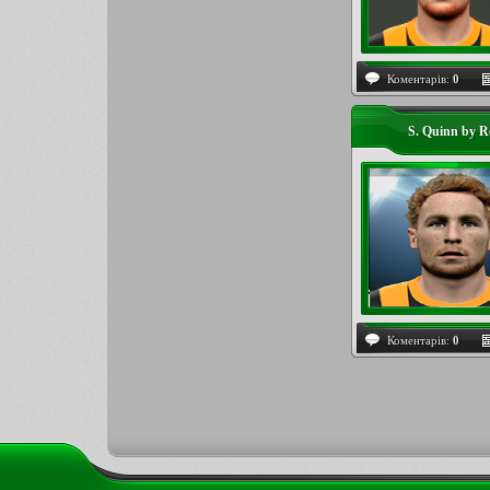
Коментарів:
0
S. Quinn by R
Коментарів:
0