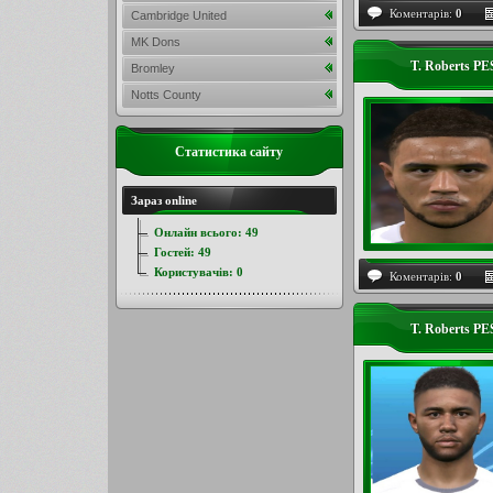
Коментарів:
0
Cambridge United
MK Dons
T. Roberts P
Bromley
Notts County
Статистика сайту
Зараз online
Онлайн всього:
49
Гостей:
49
Користувачів:
0
Коментарів:
0
T. Roberts PE