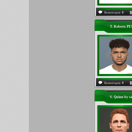
Коментарів:
0
T. Roberts PE
Коментарів:
0
S. Quinn by s