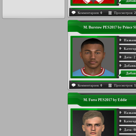
Добав
Комментариев:
0
Просмотров:
2
M. Burstow PES2017 by Prince S
Назван
Категор
Дата:
2
Добави
Добав
Комментариев:
0
Просмотров:
1
M. Forss PES2017 by Eddie
Назван
Категор
Дата:
0