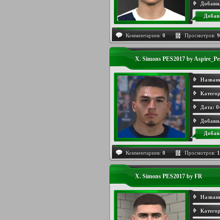
Добави
Добав
Комментариев:
0
Просмотров:
9
X. Simons PES2017 by Aspire_Pe
Назван
Категор
Дата:
0
Добави
Добав
Комментариев:
0
Просмотров:
1
X. Simons PES2017 by FR
Назван
Категор