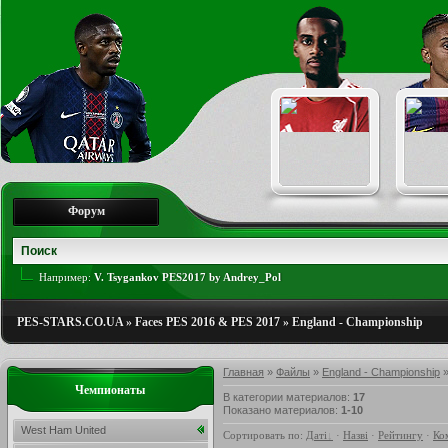
Форум
Например:
V. Tsygankov PES2017 by Andrey_Pol
PES-STARS.CO.UA
»
Faces PES 2016 & PES 2017
»
England - Championship
Главная
»
Файлы
»
England - Championship
»
Чемпионаты
В категории материалов
:
17
Показано материалов
:
1-10
West Ham United
Сортировать по
:
Даті
·
Назві
·
Рейтингу
·
Ко