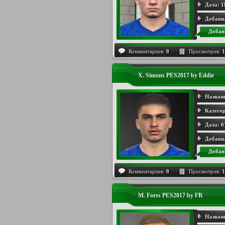
Дата:
1
Добави
Добав
Комментариев:
0
Просмотров:
1
X. Simons PES2017 by Eddie
Назван
Категор
Дата:
0
Добави
Добав
Комментариев:
0
Просмотров:
1
M. Forss PES2017 by FR
Назван