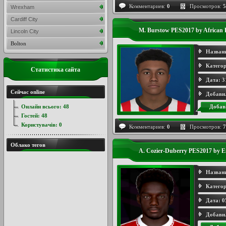
Комментариев:
0
Просмотров:
5
Wrexham
Cardiff City
M. Burstow PES2017 by African
Lincoln City
Bolton
Назван
Категор
Статистика сайта
Дата:
3
Сейчас online
Добави
Онлайн всього:
48
Добав
Гостей:
48
Користувачів:
0
Комментариев:
0
Просмотров:
7
Облако тегов
A. Cozier-Duberry PES2017 by 
Назван
Категор
Дата:
0
Добави