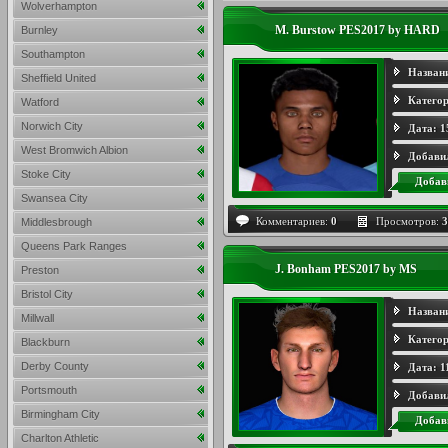
Wolverhampton
M. Burstow PES2017 by HARD
Burnley
Southampton
Назван
Sheffield United
Категор
Watford
Norwich City
Дата:
1
West Bromwich Albion
Добави
Stoke City
Добав
Swansea City
Комментариев:
0
Просмотров:
3
Middlesbrough
Queens Park Ranges
J. Bonham PES2017 by MS
Preston
Bristol City
Назван
Millwall
Категор
Blackburn
Derby County
Дата:
1
Portsmouth
Добави
Birmingham City
Добав
Charlton Athletic