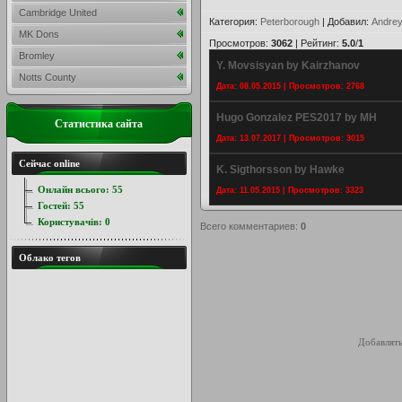
Cambridge United
Категория
:
Peterborough
|
Добавил
:
Andrey
MK Dons
Просмотров
:
3062
|
Рейтинг
:
5.0
/
1
Bromley
Y. Movsisyan by Kairzhanov
Notts County
Дата: 08.05.2015 | Просмотров: 2768
Hugo Gonzalez PES2017 by MH
Статистика сайта
Дата: 13.07.2017 | Просмотров: 3015
Сейчас online
K. Sigthorsson by Hawke
Онлайн всього:
55
Дата: 11.05.2015 | Просмотров: 3323
Гостей:
55
Користувачів:
0
Всего комментариев
:
0
Облако тегов
Добавлять