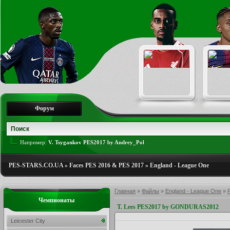
Форум
Например:
V. Tsygankov PES2017 by Andrey_Pol
PES-STARS.CO.UA
»
Faces PES 2016 & PES 2017
»
England - League One
Главная
»
Файлы
»
England - League One
»
Чемпионаты
T. Lees PES2017 by GONDURAS2012
Leicester City