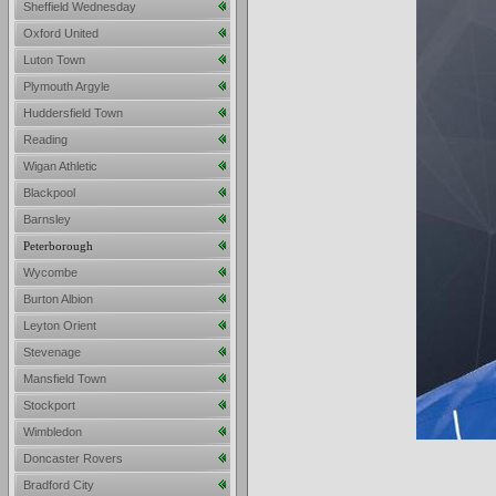
Sheffield Wednesday
Oxford United
Luton Town
Plymouth Argyle
Huddersfield Town
Reading
Wigan Athletic
Blackpool
Barnsley
Peterborough
Wycombe
Burton Albion
Leyton Orient
Stevenage
Mansfield Town
Stockport
Wimbledon
Doncaster Rovers
Bradford City