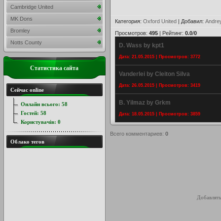
Cambridge United
MK Dons
Категория
:
Oxford United
|
Добавил
:
Andre
Bromley
Просмотров
:
495
|
Рейтинг
:
0.0
/
0
Notts County
D. Wass by kpt1
Дата: 21.05.2015 | Просмотров: 3772
Статистика сайта
Vanderlei by Cleiton Silva
Дата: 26.05.2015 | Просмотров: 3419
Сейчас online
B. Yilmaz by Grkm
Онлайн всього:
58
Гостей:
58
Дата: 18.05.2015 | Просмотров: 3859
Користувачів:
0
Всего комментариев
:
0
Облако тегов
Добавлять