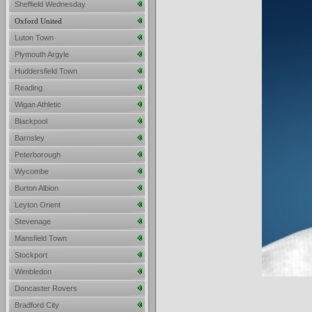
Sheffield Wednesday
Oxford United
Luton Town
Plymouth Argyle
Huddersfield Town
Reading
Wigan Athletic
Blackpool
Barnsley
Peterborough
Wycombe
Burton Albion
Leyton Orient
Stevenage
Mansfield Town
Stockport
Wimbledon
Doncaster Rovers
Bradford City