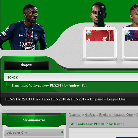
Форум
Например:
V. Tsygankov PES2017 by Andrey_Pol
PES-STARS.CO.UA
»
Faces PES 2016 & PES 2017
»
England - League One
Главная
»
Файлы
»
England - League One
»
Чемпионаты
W. Lankshear PES2017 by Danni
Leicester City