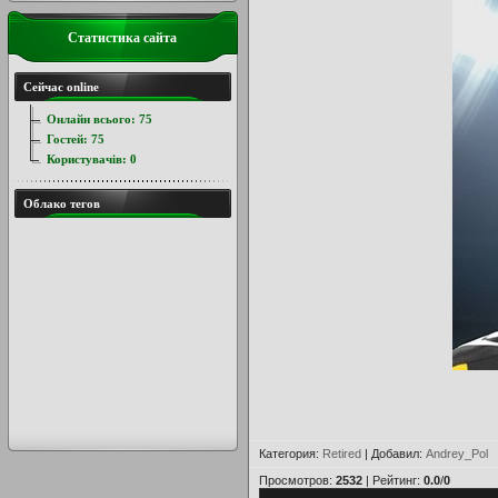
Статистика сайта
Сейчас online
Онлайн всього:
75
Гостей:
75
Користувачів:
0
Облако тегов
Категория
:
Retired
|
Добавил
:
Andrey_Pol
Просмотров
:
2532
|
Рейтинг
:
0.0
/
0