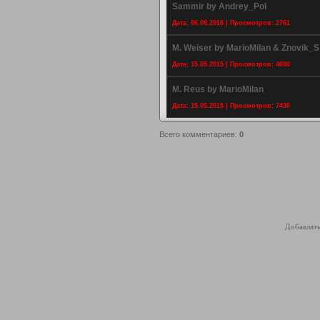
Sammir by Andrey_Pol
Дата: 06.08.2016 | Просмотров: 2761
M. Weiser by MarioMilan & Znovik_S
Дата: 15.05.2015 | Просмотров: 4000
M. Reus by MarioMilan
Дата: 15.05.2015 | Просмотров: 7430
Всего комментариев
:
0
Добавлять