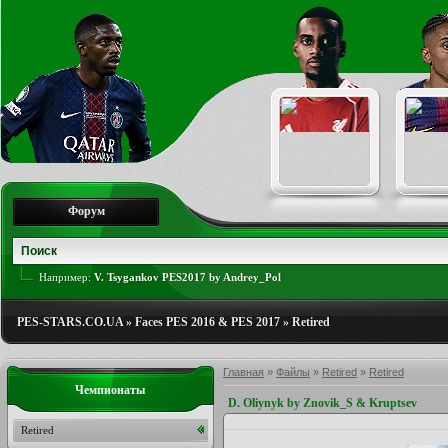
Форум
Например:
V. Tsygankov PES2017 by Andrey_Pol
PES-STARS.CO.UA
»
Faces PES 2016 & PES 2017
»
Retired
Главная
»
Файлы
»
Retired
»
Retired
Чемпионаты
D. Oliynyk by Znovik_S & Kruptsev
Retired