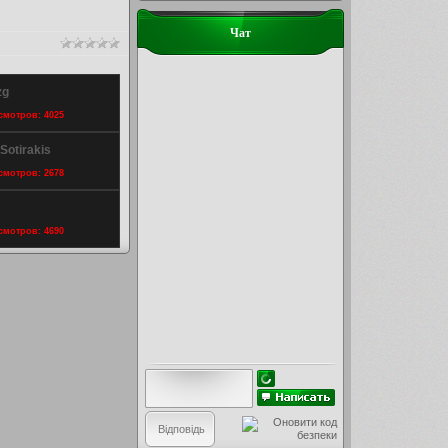
Чат
zg
осмотров: 4025
Sotirakis
осмотров: 2678
осмотров: 4690