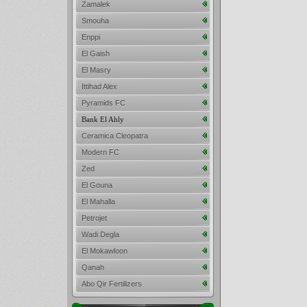
Zamalek
Smouha
Enppi
El Gaish
El Masry
Ittihad Alex
Pyramids FC
Bank El Ahly
Ceramica Cleopatra
Modern FC
Zed
El Gouna
El Mahalla
Petrojet
Wadi Degla
El Mokawloon
Qanah
Abo Qir Fertilizers