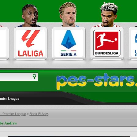
emier League
 - Premier League
»
Bank El Ahly
 by Andrew