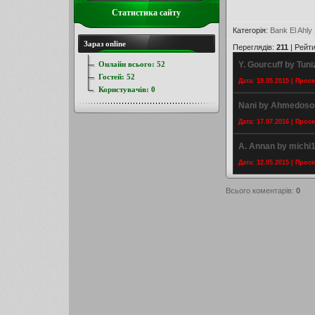
Статистика сайту
Категорія
:
Bank El Ahly
Зараз online
Переглядів
:
211
|
Рейти
Онлайн всього:
52
Y. Gourcuff by Tuni
Гостей:
52
Дата: 19.05.2015 | Прос
Користувачів:
0
Nani by Ahmedoso
Дата: 17.07.2016 | Прос
A. Annan by michi
Дата: 12.05.2015 | Прос
Всього коментарів
:
0