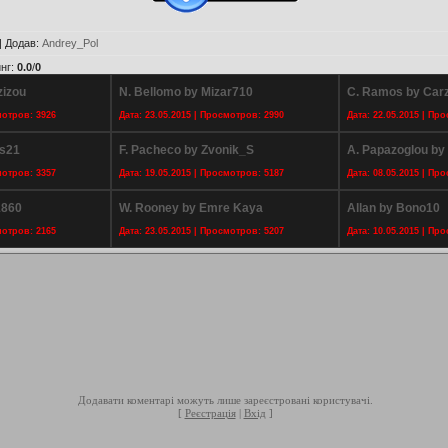
|
Додав
:
Andrey_Pol
нг
:
0.0
/
0
zizou
N. Bellomo by Mizar710
C. Ramos by Car
мотров: 3926
Дата: 23.05.2015 | Просмотров: 2990
Дата: 22.05.2015 | Пр
s21
F. Pacheco by Zvonik_S
A. Papazoglou by 
мотров: 3357
Дата: 19.05.2015 | Просмотров: 5187
Дата: 08.05.2015 | Пр
1860
W. Rooney by Emre Kaya
Allan by Bono10
мотров: 2165
Дата: 23.05.2015 | Просмотров: 5207
Дата: 10.05.2015 | Пр
Додавати коментарі можуть лише зареєстровані користувачі.
[
Реєстрація
|
Вхід
]