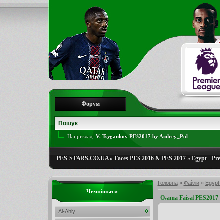
Форум
Наприклад:
V. Tsygankov PES2017 by Andrey_Pol
PES-STARS.CO.UA
»
Faces PES 2016 & PES 2017
»
Egypt - Pr
Головна
»
Файли
»
Egypt
Чемпіонати
Osama Faisal PES2017
Al-Ahly