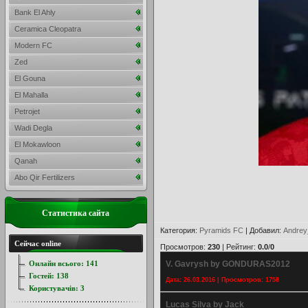
Bank El Ahly
Ceramica Cleopatra
Modern FC
Zed
El Gouna
El Mahalla
Petrojet
Wadi Degla
El Mokawloon
Qanah
Abo Qir Fertilizers
Статистика сайта
Категория
:
Pyramids FC
|
Добавил
:
Andrey
Сейчас online
Просмотров
:
230
|
Рейтинг
:
0.0
/
0
Онлайн всього:
141
V. Gavrysh by GONDURAS2012
Гостей:
138
Дата: 26.03.2016 | Просмотров: 1758
Користувачів:
3
Lucas Silva by Jack