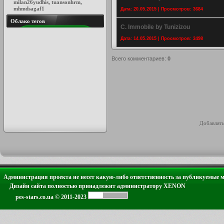
milan26yudhis
,
tuansonhrm
,
mhmdsagaf1
Дата: 20.05.2015 | Просмотров: 3684
Облако тегов
C. Immobile by Tunizizou
Дата: 14.05.2015 | Просмотров: 3498
Всего комментариев
:
0
Добавлять
Администрация проекта не несет какую-либо ответственность за публикуемые 
Дизайн сайта полностью принадлежит администратору XENON
pes-stars.co.ua © 2011-2023