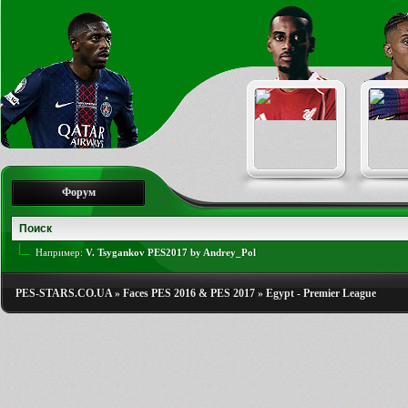
Форум
Например:
V. Tsygankov PES2017 by Andrey_Pol
PES-STARS.CO.UA
»
Faces PES 2016 & PES 2017
»
Egypt - Premier League