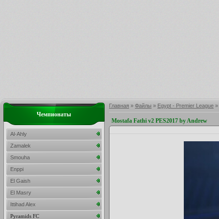
Главная
»
Файлы
»
Egypt - Premier League
Чемпионаты
Mostafa Fathi v2 PES2017 by Andrew
Al-Ahly
Zamalek
Smouha
Enppi
El Gaish
El Masry
Ittihad Alex
Pyramids FC