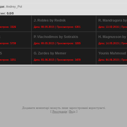
дав
:
Andrey_Pol
тинг
:
0.0
/
0
J. Robles by Rednik
R. Mandragora by
мотров: 3326
Дата: 08.05.2015 | Просмотров: 6301
Дата: 13.02.2016 | Пр
k
P. Vlachodimos by Sotirakis
H. Magnusson by
мотров: 5759
Дата: 09.05.2015 | Просмотров: 3285
Дата: 14.05.2015 | Пр
_S
G. Zardes by Memer
Younis Mahmoud b
мотров: 3251
Дата: 01.06.2015 | Просмотров: 3470
Дата: 04.06.2015 | Пр
Додавати коментарі можуть лише зареєстровані користувачі.
[
Реєстрація
|
Вхід
]