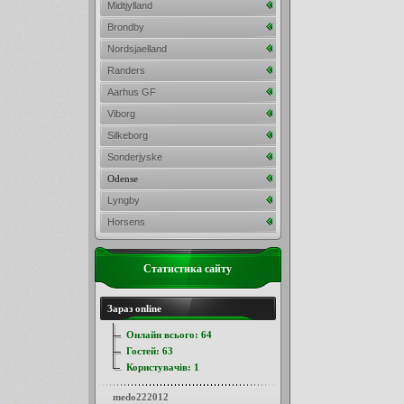
Midtjylland
Brondby
Nordsjaelland
Randers
Aarhus GF
Viborg
Silkeborg
Sonderjyske
Odense
Lyngby
Horsens
Статистика сайту
Зараз online
Онлайн всього:
64
Гостей:
63
Користувачів:
1
medo222012