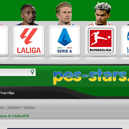
Superliga
rk - Superliga
»
Odense
rukuu & GhiffariFM