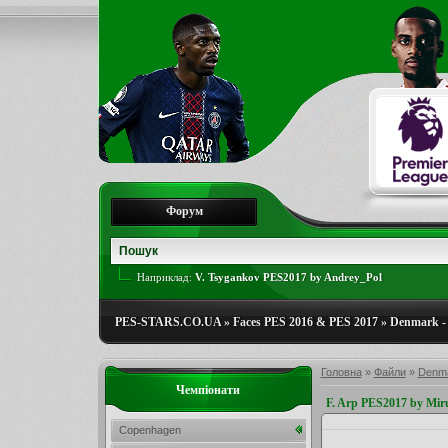
Форум
Наприклад:
V. Tsygankov PES2017 by Andrey_Pol
PES-STARS.CO.UA
»
Faces PES 2016 & PES 2017
»
Denmark - 
Головна
»
Файли
»
Denma
Чемпіонати
F. Arp PES2017 by Mi
Copenhagen