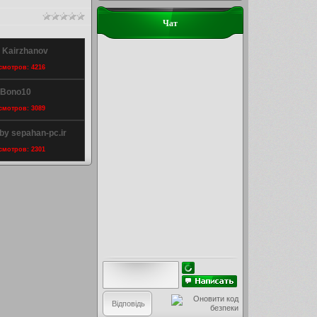
Чат
 Kairzhanov
осмотров: 4216
 Bono10
осмотров: 3089
y sepahan-pc.ir
осмотров: 2301