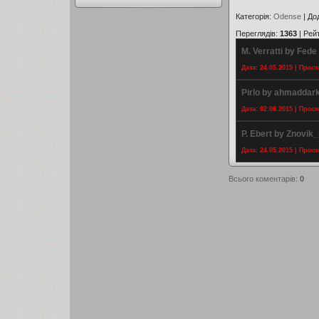
Категорія
:
Odense
|
До
Переглядів
:
1363
|
Рей
M. Verratti by Fede
Дата: 24.05.2015 | Прос
Pirlo by ahmaddar
Дата: 02.06.2015 | Прос
P. Ebert by Znovik
Дата: 24.05.2015 | Прос
Всього коментарів
:
0