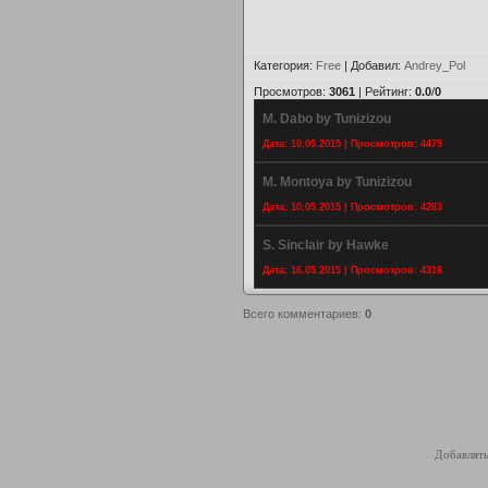
Категория
:
Free
|
Добавил
:
Andrey_Pol
Просмотров
:
3061
|
Рейтинг
:
0.0
/
0
M. Dabo by Tunizizou
Дата: 10.05.2015 | Просмотров: 4479
M. Montoya by Tunizizou
Дата: 10.05.2015 | Просмотров: 4283
S. Sinclair by Hawke
Дата: 16.05.2015 | Просмотров: 4316
Всего комментариев
:
0
Добавлять