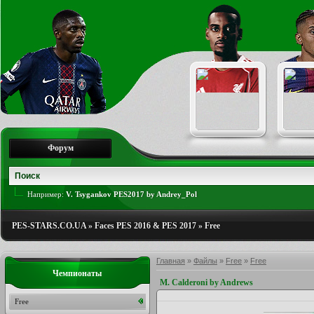
Форум
Например:
V. Tsygankov PES2017 by Andrey_Pol
PES-STARS.CO.UA
»
Faces PES 2016 & PES 2017
»
Free
Главная
»
Файлы
»
Free
»
Free
Чемпионаты
M. Calderoni by Andrews
Free