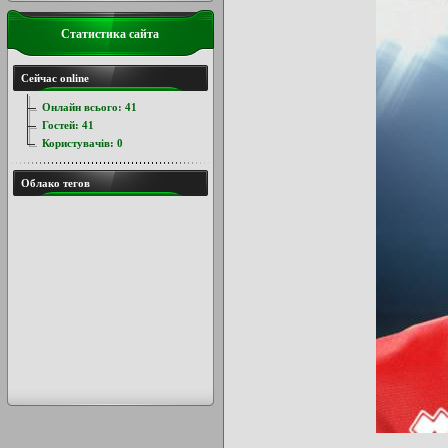
Статистика сайта
Сейчас online
Онлайн всього:
41
Гостей:
41
Користувачів:
0
Облако тегов