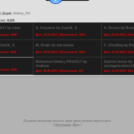
|
Додав
:
Andrey_Pol
тинг
:
0.0
/
0
017 by Litos
A. Anyukov by Znovik_S
A. Grassi by Bon
мотров: 5406
Дата: 24.05.2015 | Просмотров: 2639
Дата: 25.03.2016 | Пр
Znovik_S
M. Grujic by ancomata
C. Smalling by Re
мотров: 4231
Дата: 28.05.2015 | Просмотров: 3343
Дата: 16.05.2015 | Пр
Mohamed Shokry PES2017 by
Gabriel Jesus by
Andrew
saviogoncalves1
мотров: 2268
Дата: 08.08.2025 | Просмотров: 237
Дата: 31.05.2015 | Пр
Додавати коментарі можуть лише зареєстровані користувачі.
[
Реєстрація
|
Вхід
]