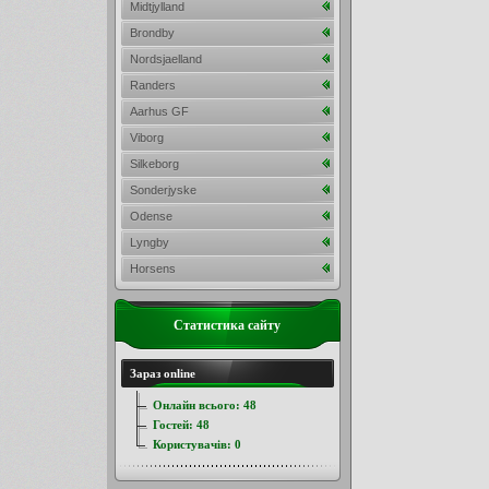
Midtjylland
Brondby
Nordsjaelland
Randers
Aarhus GF
Viborg
Silkeborg
Sonderjyske
Odense
Lyngby
Horsens
Статистика сайту
Зараз online
Онлайн всього:
48
Гостей:
48
Користувачів:
0