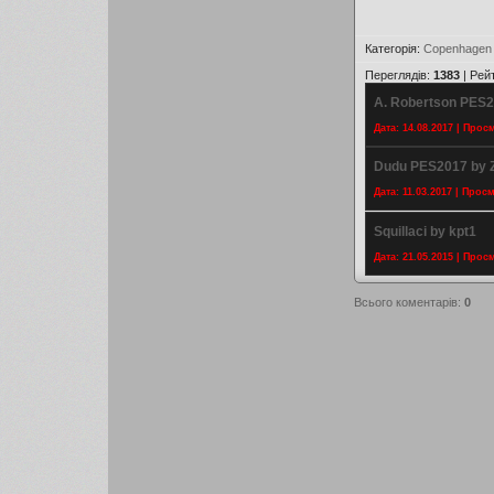
Категорія
:
Copenhagen
Переглядів
:
1383
|
Рей
A. Robertson PES2
Дата: 14.08.2017 | Прос
Dudu PES2017 by 
Дата: 11.03.2017 | Прос
Squillaci by kpt1
Дата: 21.05.2015 | Прос
Всього коментарів
:
0