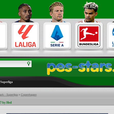
Superliga
rk - Superliga
»
Copenhagen
7 by Hed