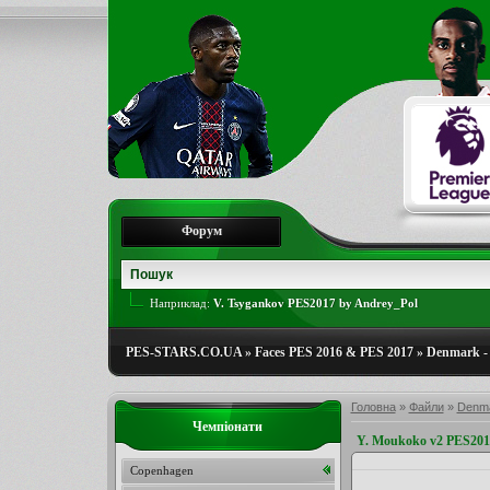
Форум
Наприклад:
V. Tsygankov PES2017 by Andrey_Pol
PES-STARS.CO.UA
»
Faces PES 2016 & PES 2017
»
Denmark - 
Головна
»
Файли
»
Denma
Чемпіонати
Y. Moukoko v2 PES201
Copenhagen