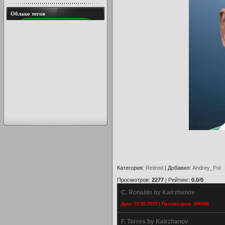
Облако тегов
Категория
:
Retired
|
Добавил
:
Andrey_Pol
Просмотров
:
2277
|
Рейтинг
:
0.0
/
0
C. Ronaldo by Kairzhanov
Дата: 19.05.2015 | Просмотров: 996988
F. Torres by Kairzhanov