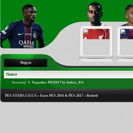
Форум
Например:
V. Tsygankov PES2017 by Andrey_Pol
PES-STARS.CO.UA
»
Faces PES 2016 & PES 2017
»
Retired