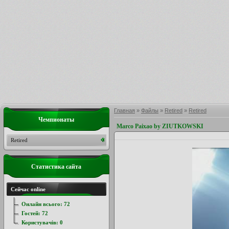
Главная
»
Файлы
»
Retired
»
Retired
Чемпионаты
Marco Paixao by ZIUTKOWSKI
Retired
Статистика сайта
Сейчас online
Онлайн всього:
72
Гостей:
72
Користувачів:
0