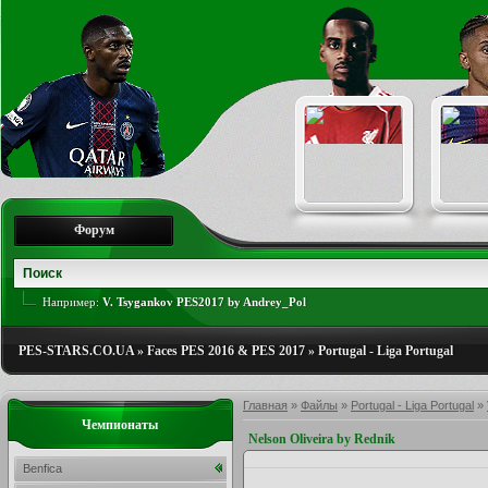
Форум
Например:
V. Tsygankov PES2017 by Andrey_Pol
PES-STARS.CO.UA
»
Faces PES 2016 & PES 2017
»
Portugal - Liga Portugal
Главная
»
Файлы
»
Portugal - Liga Portugal
»
Чемпионаты
Nelson Oliveira by Rednik
Benfica