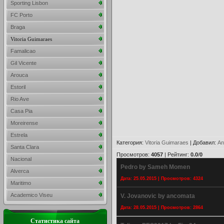
Sporting Lisbon
FC Porto
Braga
Vitoria Guimaraes
Famalicao
Gil Vicente
Arouca
Estoril
Rio Ave
Casa Pia
Moreirense
Estrela
Категория
:
Vitoria Guimaraes
|
Добавил
:
An
Santa Clara
Просмотров
:
4057
|
Рейтинг
:
0.0
/
0
Nacional
Pedro by Sameh Momen
Alverca
Дата: 25.05.2015 | Просмотров: 4324
Maritimo
Academico Viseu
V. Jovanovic by ancomata
Дата: 28.05.2015 | Просмотров: 2864
Статистика сайта