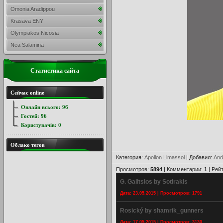
Omonia Aradippou
Krasava ENY
Olympiakos Nicosia
Nea Salamina
Статистика сайта
Сейчас online
Онлайн всього:
96
Гостей:
96
Користувачів:
0
Облако тегов
Категория
:
Apollon Limassol
|
Добавил
:
And
Просмотров
:
5894
|
Комментарии
:
1
|
Рейт
G. Galitsios by Sotirakis
Дата: 23.05.2015 | Просмотров: 1791
Rosický by shamrik_gunners
Дата: 17.05.2015 | Просмотров: 3130