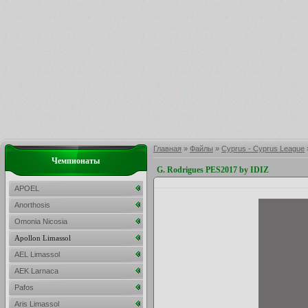
Главная
»
Файлы
»
Cyprus - Cyprus League
Чемпионаты
G. Rodrigues PES2017 by IDIZ
APOEL
Anorthosis
Omonia Nicosia
Apollon Limassol
AEL Limassol
AEK Larnaca
Pafos
Aris Limassol