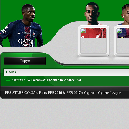
Форум
Например:
V. Tsygankov PES2017 by Andrey_Pol
PES-STARS.CO.UA
»
Faces PES 2016 & PES 2017
»
Cyprus - Cyprus League