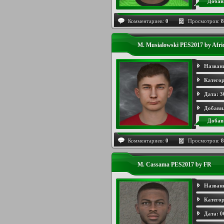
Добав
Комментариев:
0
Просмотров:
8
M. Musialowski PES2017 by Afri
Назван
Категор
Дата:
3
Добави
Добав
Комментариев:
0
Просмотров:
8
M. Cassama PES2017 by FR
Назван
Категор
Дата:
0