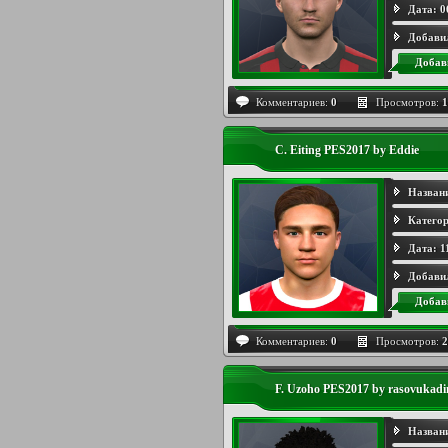
Дата:
0
Добави
Добав
Комментариев:
0
Просмотров:
1
C. Eiting PES2017 by Eddie
Назван
Категор
Дата:
1
Добави
Добав
Комментариев:
0
Просмотров:
2
F. Uzoho PES2017 by rasovukadi
Назван