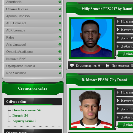
Anorthosis
Willy Semedo PES2017 by Danni
Omonia Nicosia
Apollon Limassol
Назван
AEL Limassol
Категор
AEK Larnaca
Pafos
Дата:
1
Aris Limassol
Добави
Omonia Aradippou
Добав
Krasava ENY
Комментариев:
0
Просмотров:
5
Olympiakos Nicosia
Nea Salamina
R. Mmaee PES2017 by Danni
Статистика сайта
Назван
Категор
Сейчас online
Дата:
0
Онлайн всього:
54
Гостей:
54
Добави
Користувачів:
0
Добав
Облако тегов