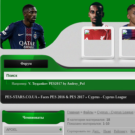
Форум
Например:
V. Tsygankov PES2017 by Andrey_Pol
PES-STARS.CO.UA
»
Faces PES 2016 & PES 2017
»
Cyprus - Cyprus League
Главная
»
Файлы
»
Cyprus - Cyprus League
Чемпионаты
В категории материалов
:
18
Показано материалов
:
1-10
APOEL
Сортировать по
:
Даті
·
Назві
·
Рейтингу
·
Ко