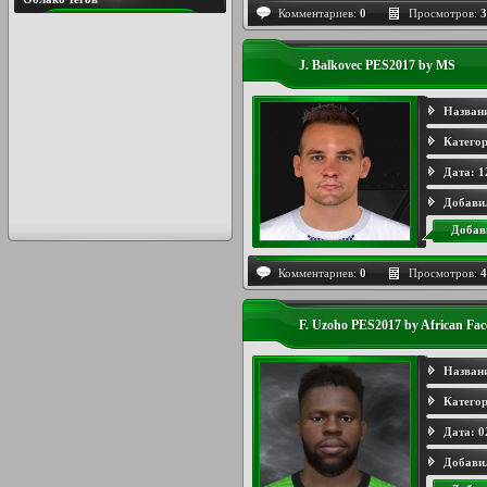
Комментариев:
0
Просмотров:
3
J. Balkovec PES2017 by MS
Назван
Категор
Дата:
1
Добави
Добав
Комментариев:
0
Просмотров:
4
F. Uzoho PES2017 by African Fa
Назван
Категор
Дата:
0
Добави