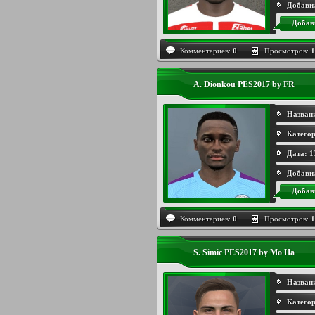
Добави
Добав
Комментариев:
0
Просмотров:
1
A. Dionkou PES2017 by FR
Назван
Категор
Дата:
1
Добави
Добав
Комментариев:
0
Просмотров:
1
S. Simic PES2017 by Mo Ha
Назван
Категор