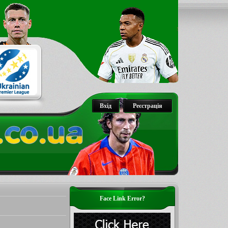
Вхід
Реєстрація
Face Link Error?