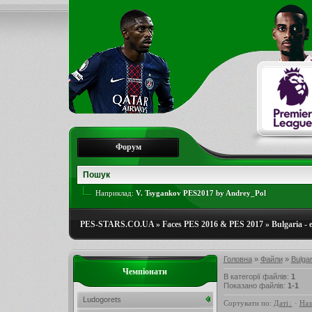
Форум
Наприклад:
V. Tsygankov PES2017 by Andrey_Pol
PES-STARS.CO.UA
»
Faces PES 2016 & PES 2017
»
Bulgaria - 
Головна
»
Файли
»
Bulgar
Чемпіонати
В категорії файлів
:
1
Показано файлів
:
1-1
Ludogorets
Сортувати по
:
Даті
·
Наз