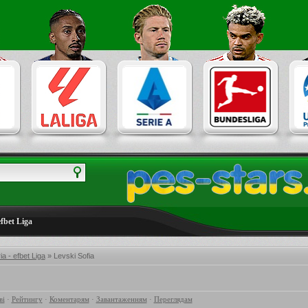
efbet Liga
ia - efbet Liga
» Levski Sofia
ві
·
Рейтингу
·
Коментарям
·
Завантаженням
·
Переглядам