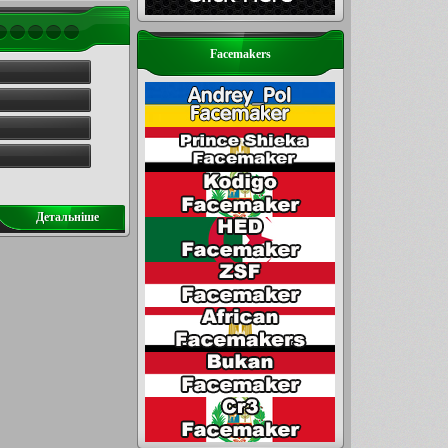
Facemakers
Детальнiше