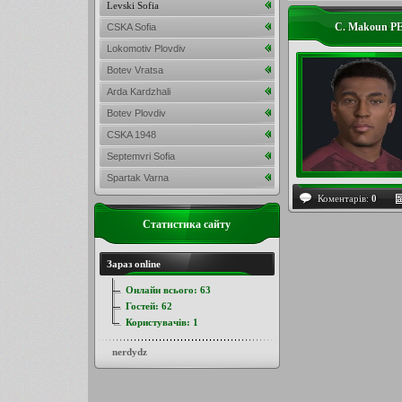
Levski Sofia
C. Makoun PE
CSKA Sofia
Lokomotiv Plovdiv
Botev Vratsa
Arda Kardzhali
Botev Plovdiv
CSKA 1948
Septemvri Sofia
Spartak Varna
Коментарів:
0
Статистика сайту
Зараз online
Онлайн всього:
63
Гостей:
62
Користувачів:
1
nerdydz