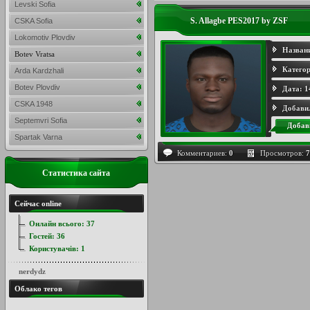
Levski Sofia
S. Allagbe PES2017 by ZSF
CSKA Sofia
Lokomotiv Plovdiv
Назван
Botev Vratsa
Категор
Arda Kardzhali
Botev Plovdiv
Дата:
1
CSKA 1948
Добави
Septemvri Sofia
Добав
Spartak Varna
Комментариев:
0
Просмотров:
7
Статистика сайта
Сейчас online
Онлайн всього:
37
Гостей:
36
Користувачів:
1
nerdydz
Облако тегов