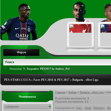
Форум
Например:
V. Tsygankov PES2017 by Andrey_Pol
PES-STARS.CO.UA
»
Faces PES 2016 & PES 2017
»
Bulgaria - efbet Liga
Главная
»
Файлы
»
Bulgaria - efbet Liga
» Bot
Чемпионаты
В категории материалов
:
1
Показано материалов
:
1-1
Ludogorets
Сортировать по
:
Даті
·
Назві
·
Рейтингу
·
Ко