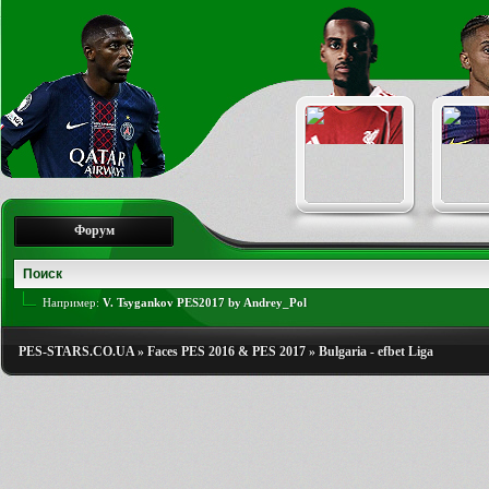
Форум
Например:
V. Tsygankov PES2017 by Andrey_Pol
PES-STARS.CO.UA
»
Faces PES 2016 & PES 2017
»
Bulgaria - efbet Liga