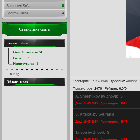
Septemvri Sofia
Spartak Varna
Статистика сайта
Сейчас online
Онлайн всього:
58
Гостей:
57
Користувачів:
1
Dalang
Категория
:
CSKA 1948
|
Добавил
:
Andrey_P
Облако тегов
Просмотров
:
2079
|
Рейтинг
:
0.0
/
0
A. Sheshukov by Znovik_S
Дата: 24.05.2015 | Просмотров: 1821
S. Kitsiou by Sotirakis
Дата: 19.05.2015 | Просмотров: 2945
Taison by Znovik_S
Дата: 29.05.2015 | Просмотров: 4424