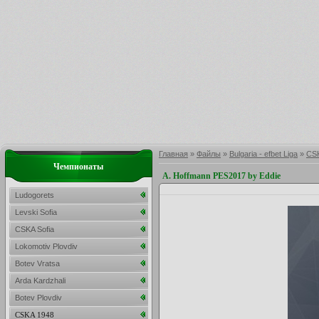
Главная
»
Файлы
»
Bulgaria - efbet Liga
»
CS
Чемпионаты
A. Hoffmann PES2017 by Eddie
Ludogorets
Levski Sofia
CSKA Sofia
Lokomotiv Plovdiv
Botev Vratsa
Arda Kardzhali
Botev Plovdiv
CSKA 1948