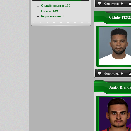
Коментарів:
0
Онлайн всього:
139
Гостей:
139
Користувачів:
0
Cicinho PES2
Коментарів:
0
Junior Brand