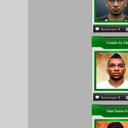
Коментарів:
0
Cicinho by Gl
Коментарів:
0
Alan Santos b