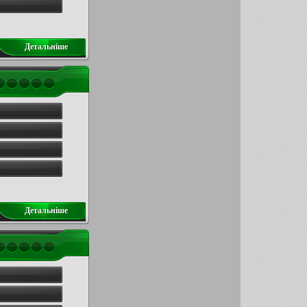
Детальнiше
Детальнiше