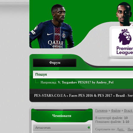
Форум
Наприклад:
V. Tsygankov PES2017 by Andrey_Pol
PES-STARS.CO.UA
»
Faces PES 2016 & PES 2017
»
Brazil - Ser
Головна
»
Файли
»
Brazil
Чемпіонати
В категорії файлів
:
10
Показано файлів
:
1-10
Amazonas
Сортувати по
:
Даті
·
Наз