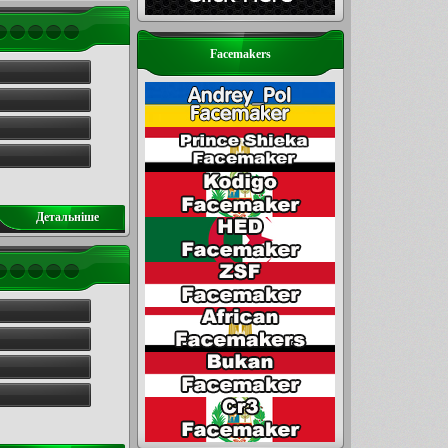
Facemakers
Детальнiше