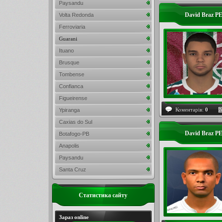
Paysandu
David Braz P
Volta Redonda
Ferroviaria
Guarani
Ituano
Brusque
Tombense
Confianca
Figueirense
Коментарів:
0
Ypiranga
Caxias do Sul
David Braz P
Botafogo-PB
Anapolis
Paysandu
Santa Cruz
Статистика сайту
Зараз online