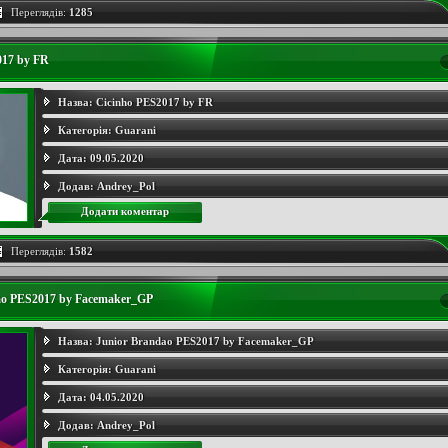
Переглядів:
1285
017 by FR
Назва:
Cicinho PES2017 by FR
Категорія:
Guarani
Дата:
09.05.2020
Додав:
Andrey_Pol
Додати коментар
Переглядів:
1582
ao PES2017 by Facemaker_GP
Назва:
Junior Brandao PES2017 by Facemaker_GP
Категорія:
Guarani
Дата:
04.05.2020
Додав:
Andrey_Pol