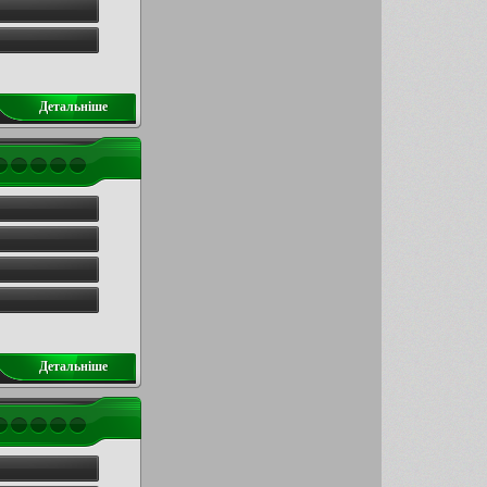
Детальнiше
Детальнiше