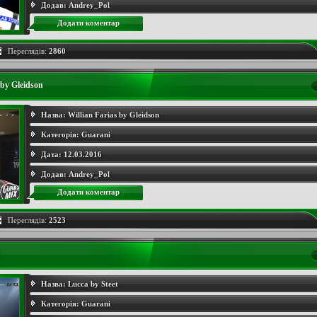
Додав:
Andrey_Pol
Додати коментар
Переглядів:
2860
 by Gleidson
Назва:
Willian Farias by Gleidson
Категорія:
Guarani
Дата:
12.03.2016
Додав:
Andrey_Pol
Додати коментар
Переглядів:
2523
Назва:
Lucca by Steet
Категорія:
Guarani