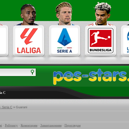
ia C
 - Seria C
» Guarani
ві
·
Рейтингу
·
Коментарям
·
Завантаженням
·
Переглядам