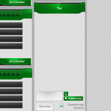
Детальнiше
Чат
Детальнiше