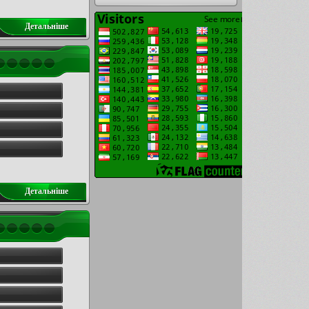
Детальнiше
Детальнiше