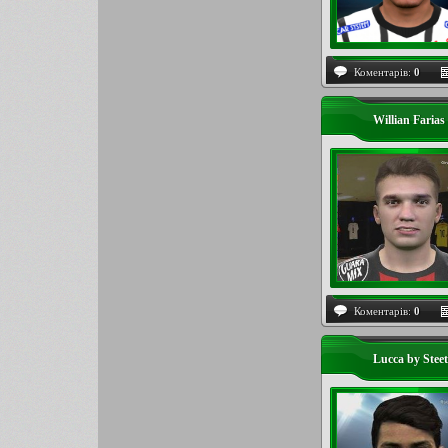
Коментарів:
0
Willian Farias
Коментарів:
0
Lucca by Steet