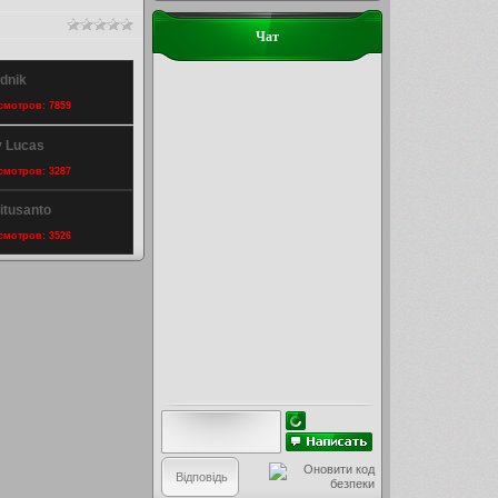
Чат
dnik
осмотров: 7859
y Lucas
осмотров: 3287
ritusanto
осмотров: 3526