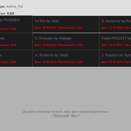
дав
:
Andrey_Pol
тинг
:
0.0
/
0
by PesEditor
Yu Hai by Jelly
D. Amartey by Re
Дата: 26.05.2015 | Просмотров: 3113
Дата: 17.02.2016 | Пр
мотров: 1304
zou
C. Kouyate by Shaggy
Fabio PES2017 b
мотров: 4476
Дата: 26.05.2015 | Просмотров: 4708
Дата: 18.01.2017 | Пр
n
A. Schurrle by Shaft
J. Pastore by Spi
мотров: 2354
Дата: 21.05.2015 | Просмотров: 2140
Дата: 27.05.2015 | Пр
Додавати коментарі можуть лише зареєстровані користувачі.
[
Реєстрація
|
Вхід
]