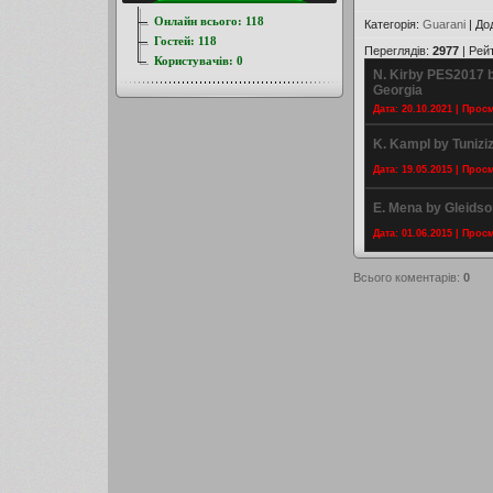
Онлайн всього:
118
Категорія
:
Guarani
|
До
Гостей:
118
Переглядів
:
2977
|
Рей
Користувачів:
0
N. Kirby PES2017 
Georgia
Дата: 20.10.2021 | Прос
K. Kampl by Tunizi
Дата: 19.05.2015 | Прос
E. Mena by Gleidso
Дата: 01.06.2015 | Прос
Всього коментарів
:
0