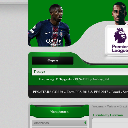
Форум
Наприклад:
V. Tsygankov PES2017 by Andrey_Pol
PES-STARS.CO.UA
»
Faces PES 2016 & PES 2017
»
Brazil - Ser
Головна
»
Файли
»
Brazil
Чемпіонати
Cicinho by Gleidson
Amazonas