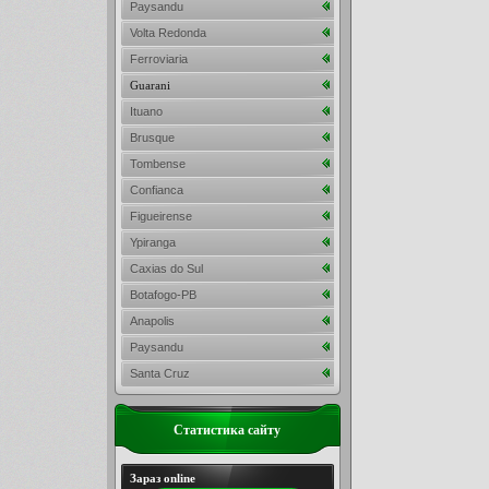
Paysandu
Volta Redonda
Ferroviaria
Guarani
Ituano
Brusque
Tombense
Confianca
Figueirense
Ypiranga
Caxias do Sul
Botafogo-PB
Anapolis
Paysandu
Santa Cruz
Статистика сайту
Зараз online