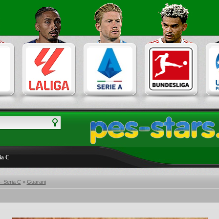
ia C
 - Seria C
»
Guarani