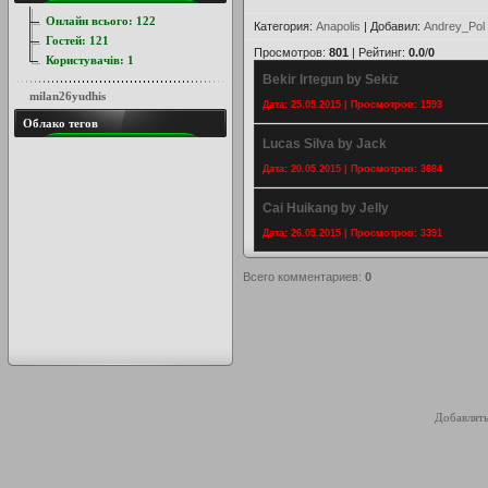
Онлайн всього:
122
Категория
:
Anapolis
|
Добавил
:
Andrey_Pol
Гостей:
121
Просмотров
:
801
|
Рейтинг
:
0.0
/
0
Користувачів:
1
Bekir Irtegun by Sekiz
milan26yudhis
Дата: 25.05.2015 | Просмотров: 1593
Облако тегов
Lucas Silva by Jack
Дата: 20.05.2015 | Просмотров: 3684
Cai Huikang by Jelly
Дата: 26.05.2015 | Просмотров: 3391
Всего комментариев
:
0
Добавлять