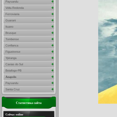
Paysandu
Volta Redonda
Ferroviaria
Guarani
Ituano
Brusque
Tombense
Confianca
Figueirense
Ypiranga
Caxias do Sul
Botafogo-PB
Anapolis
Paysandu
Santa Cruz
Статистика сайта
Сейчас online