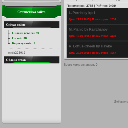
Просмотров
:
3765
|
Рейтинг
:
0.0
/
0
Статистика сайта
L. Perrin by kpt1
Дата: 21.05.2015 | Просмотров: 2534
Сейчас online
M. Pjanic by Kairzhanov
Онлайн всього:
39
Дата: 19.05.2015 | Просмотров: 4439
Гостей:
38
Користувачів:
1
R. Loftus-Cheek by Hawke
medo222012
Дата: 20.05.2015 | Просмотров: 4667
Облако тегов
Всего комментариев
:
0
Добавлять