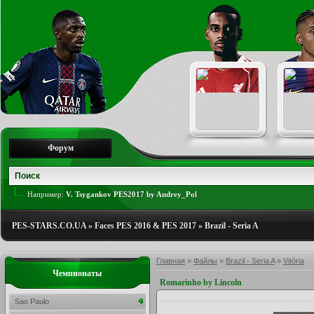
Форум
Например:
V. Tsygankov PES2017 by Andrey_Pol
PES-STARS.CO.UA
»
Faces PES 2016 & PES 2017
»
Brazil - Seria A
Главная
»
Файлы
»
Brazil - Seria A
»
Vitória
Чемпионаты
Romarinho by Lincoln
Sao Paulo