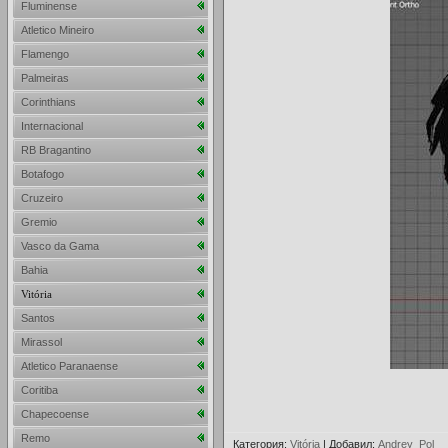
Fluminense
Atletico Mineiro
Flamengo
Palmeiras
Corinthians
Internacional
RB Bragantino
Botafogo
Cruzeiro
Gremio
Vasco da Gama
Bahia
Vitória
Santos
Mirassol
Atletico Paranaense
Coritiba
Chapecoense
Remo
Категория
:
Vitória
|
Добавил
:
Andrey_Pol