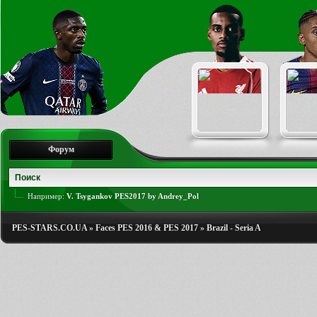
Форум
Например:
V. Tsygankov PES2017 by Andrey_Pol
PES-STARS.CO.UA
»
Faces PES 2016 & PES 2017
»
Brazil - Seria A