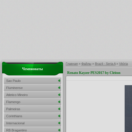
Главная
»
Файлы
»
Brazil - Seria A
»
Vitória
Чемпионаты
Renato Kayzer PES2017 by Cleiton
Sao Paulo
Fluminense
Atletico Mineiro
Flamengo
Palmeiras
Corinthians
Internacional
RB Bragantino