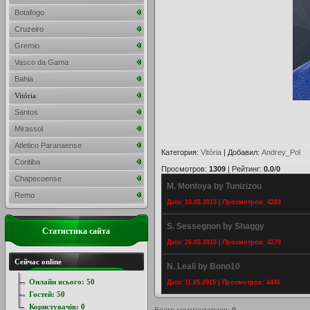
Botafogo
Cruzeiro
Gremio
Vasco da Gama
Bahia
Vitória
Santos
Mirassol
Atletico Paranaense
Категория
:
Vitória
|
Добавил
:
Andrey_Pol
Coritiba
Просмотров
:
1309
|
Рейтинг
:
0.0
/
0
Chapecoense
M. Montoya by Tunizizou
Remo
Дата: 10.05.2015 | Просмотров: 4283
S. Sessegnon by Shaggy
Статистика сайта
Дата: 26.05.2015 | Просмотров: 4279
Сейчас online
N. Leali by Bono10
Онлайн всього:
50
Дата: 11.05.2015 | Просмотров: 4446
Гостей:
50
Користувачів:
0