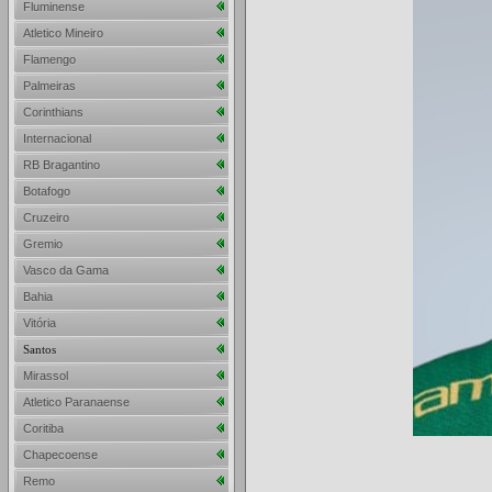
Fluminense
Atletico Mineiro
Flamengo
Palmeiras
Corinthians
Internacional
RB Bragantino
Botafogo
Cruzeiro
Gremio
Vasco da Gama
Bahia
Vitória
Santos
Mirassol
Atletico Paranaense
Coritiba
Chapecoense
Remo