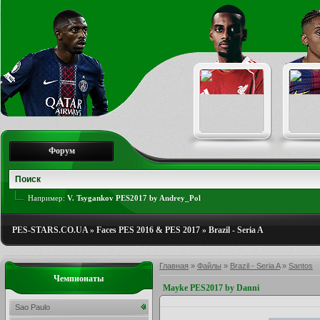
Форум
Например:
V. Tsygankov PES2017 by Andrey_Pol
PES-STARS.CO.UA
»
Faces PES 2016 & PES 2017
»
Brazil - Seria A
Главная
»
Файлы
»
Brazil - Seria A
»
Santos
Чемпионаты
Mayke PES2017 by Danni
Sao Paulo