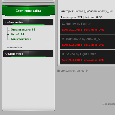
Статистика сайта
Категория
:
Santos
|
Добавил
:
Andrey_Pol
Просмотров
:
371
|
Рейтинг
:
0.0
/
0
Сейчас online
O. Husiev by Futsur
Онлайн всього:
85
Дата: 17.02.2016 | Просмотров: 2083
Гостей:
84
Користувачів:
1
M. Bartulovic by Znovik_S
Дата: 29.05.2015 | Просмотров: 2917
tuansonhrm
Облако тегов
D. Sakho by Oguz Emre
Дата: 24.05.2015 | Просмотров: 2246
Всего комментариев
:
0
Добавлять