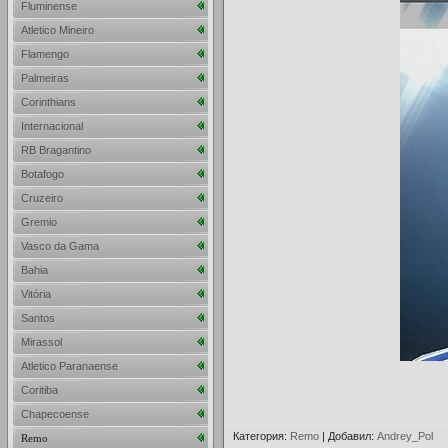
Fluminense
Atletico Mineiro
Flamengo
Palmeiras
Corinthians
Internacional
RB Bragantino
Botafogo
Cruzeiro
Gremio
Vasco da Gama
Bahia
Vitória
Santos
Mirassol
Atletico Paranaense
Coritiba
Chapecoense
Категория
:
Remo
|
Добавил
:
Andrey_Pol
Remo