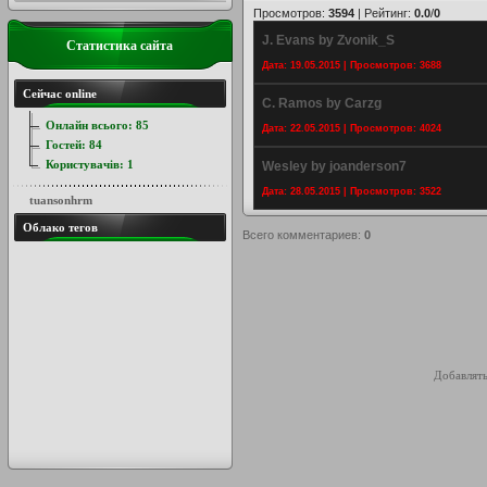
Просмотров
:
3594
|
Рейтинг
:
0.0
/
0
J. Evans by Zvonik_S
Статистика сайта
Дата: 19.05.2015 | Просмотров: 3688
Сейчас online
C. Ramos by Carzg
Онлайн всього:
85
Дата: 22.05.2015 | Просмотров: 4024
Гостей:
84
Користувачів:
1
Wesley by joanderson7
Дата: 28.05.2015 | Просмотров: 3522
tuansonhrm
Облако тегов
Всего комментариев
:
0
Добавлять