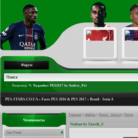
Форум
Например:
V. Tsygankov PES2017 by Andrey_Pol
PES-STARS.CO.UA
»
Faces PES 2016 & PES 2017
»
Brazil - Seria A
Главная
»
Файлы
»
Brazil - Seria A
»
Remo
Чемпионаты
Nathan by Znovik_S
Sao Paulo